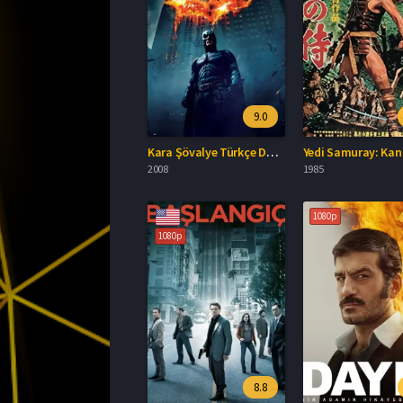
9.0
Kara Şövalye Türkçe Dublaj İzle
2008
1985
1080p
1080p
8.8