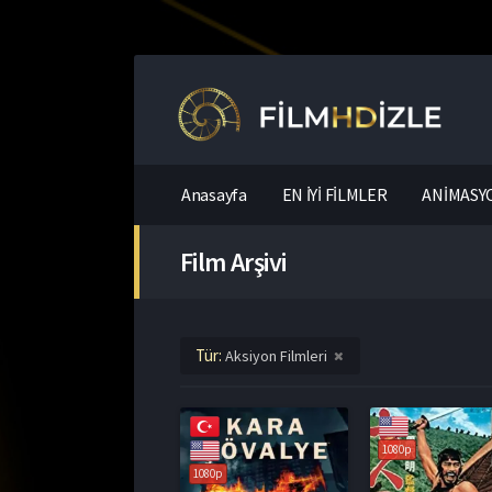
Anasayfa
EN İYİ FİLMLER
ANİMASYO
Film Arşivi
Tür:
Aksiyon Filmleri
1080p
1080p