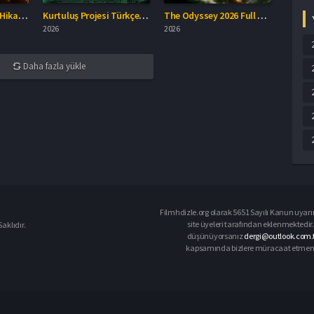
Dayı 2: Bir Adamın Hikayesi Full İzle
Kurtuluş Projesi Türkçe Dublaj İzle
The Odyssey 2026 Full HD İzle
2026
2026
Daha fazla yükle
Filmhdizle.org olarak 5651 Sayılı Kanun uyarın
site üyeleri tarafından eklenmektedir. 
aklıdır.
düşünüyorsanız
dergi@outlook.com.t
kapsamında bizlere müracaat etmeniz d