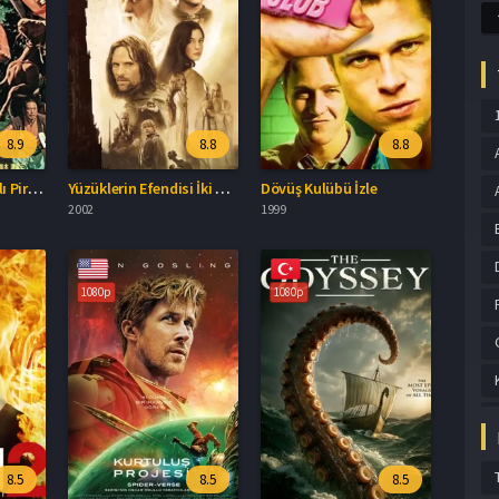
8.9
8.8
8.8
Yedi Samuray: Kanlı Pirinç Türkçe Dublaj İzle
Yüzüklerin Efendisi İki Kule Türkçe Dublaj İzle
Dövüş Kulübü İzle
2002
1999
1080p
1080p
8.5
8.5
8.5