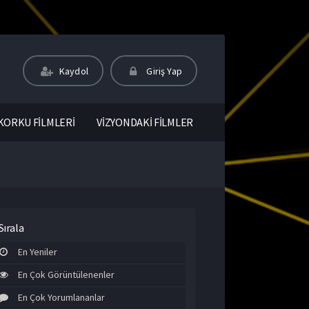
Kaydol
Giriş Yap
KORKU FİLMLERİ
VİZYONDAKİ FİLMLER
Sırala
En Yeniler
En Çok Görüntülenenler
En Çok Yorumlananlar