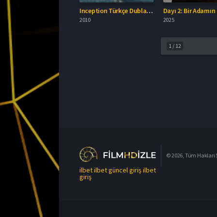
Inception Türkçe Dublaj İzle
2010
2025
1
/
12
© 2026, Tüm Hakları S
ilbet
ilbet güncel giriş
ilbet
giriş