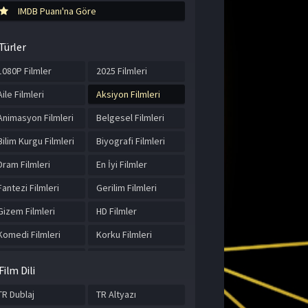
IMDB Puanı'na Göre
Türler
1080P Filmler
2025 Filmleri
Aile Filmleri
Aksiyon Filmleri
Animasyon Filmleri
Belgesel Filmleri
Bilim Kurgu Filmleri
Biyografi Filmleri
Dram Filmleri
En İyi Filmler
Fantezi Filmleri
Gerilim Filmleri
Gizem Filmleri
HD Filmler
Komedi Filmleri
Korku Filmleri
Macera Filmleri
Müzik Filmleri
Film Dili
Romantik Filmler
Spor Filmleri
TR Dublaj
TR Altyazı
Suç Filmleri
Tarih Filmleri