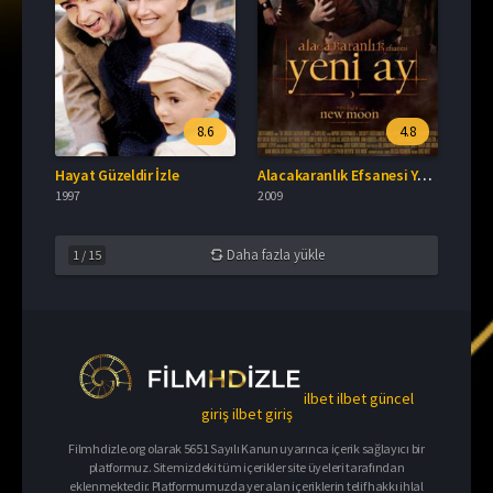
8.6
4.8
Hayat Güzeldir İzle
Alacakaranlık Efsanesi Yeni Ay Full İzle
1997
2009
Daha fazla yükle
1
/
15
ilbet
ilbet güncel
giriş
ilbet giriş
Filmhdizle.org olarak 5651 Sayılı Kanun uyarınca içerik sağlayıcı bir
platformuz. Sitemizdeki tüm içerikler site üyeleri tarafından
eklenmektedir. Platformumuzda yer alan içeriklerin telif hakkı ihlal