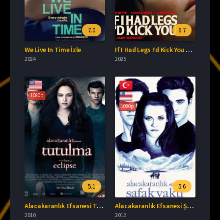
7.0
6.7
We Live In Time İzle
If I Had Legs I’d Kick You Türkçe Dublaj İzle
2024
2025
1080p
1080p
5.1
5.6
Alacakaranlık Efsanesi Tutulma Türkçe Dublaj İzle
Alacakaranlık Efsanesi Şafak Vakti Bölüm 2 Türkçe Dublaj İzle
2010
2012