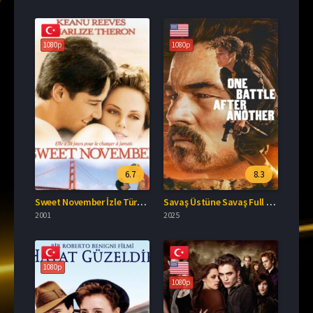
1080p
1080p
6.7
8.3
Sweet November İzle Türkçe Dublaj
Savaş Üstüne Savaş Full Türkçe İzle
2001
2025
1080p
1080p