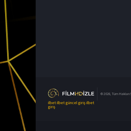
© 2026, Tüm Hakları S
ilbet
ilbet güncel giriş
ilbet
giriş