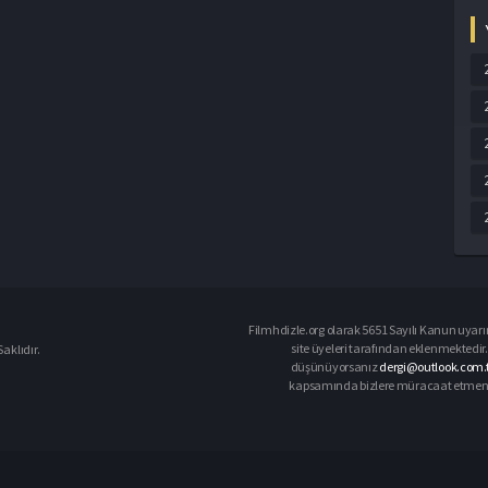
Filmhdizle.org olarak 5651 Sayılı Kanun uyarın
site üyeleri tarafından eklenmektedir. 
aklıdır.
düşünüyorsanız
dergi@outlook.com.t
kapsamında bizlere müracaat etmeniz d