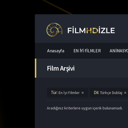
Anasayfa
EN İYİ FİLMLER
ANİMASYO
Film Arşivi
Tür:
Dil:
En İyi Filmler
Türkçe Dublaj
Aradığınız kriterlere uygun içerik bulunamadı.