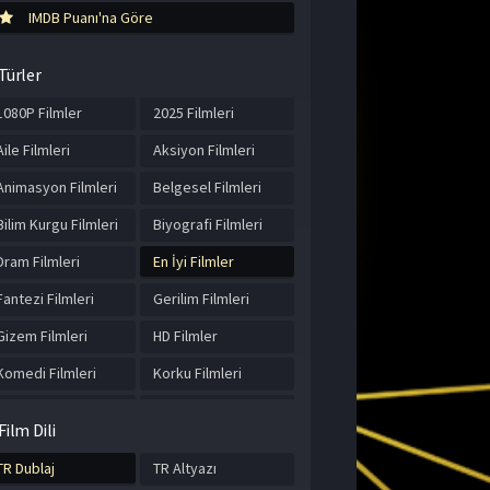
IMDB Puanı'na Göre
Türler
1080P Filmler
2025 Filmleri
Aile Filmleri
Aksiyon Filmleri
Animasyon Filmleri
Belgesel Filmleri
Bilim Kurgu Filmleri
Biyografi Filmleri
Dram Filmleri
En İyi Filmler
Fantezi Filmleri
Gerilim Filmleri
Gizem Filmleri
HD Filmler
Komedi Filmleri
Korku Filmleri
Macera Filmleri
Müzik Filmleri
Film Dili
Romantik Filmler
Spor Filmleri
TR Dublaj
TR Altyazı
Suç Filmleri
Tarih Filmleri