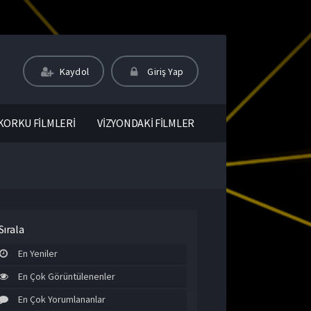
Kaydol
Giriş Yap
KORKU FİLMLERİ
VİZYONDAKİ FİLMLER
Sırala
En Yeniler
En Çok Görüntülenenler
En Çok Yorumlananlar