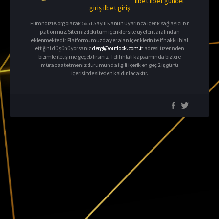
ilbet
ilbet güncel
giriş
ilbet giriş
Filmhdizle.org olarak 5651 Sayılı Kanun uyarınca içerik sağlayıcı bir
platformuz. Sitemizdeki tüm içerikler site üyeleri tarafından
eklenmektedir. Platformumuzda yer alan içeriklerin telif hakkı ihlal
ettiğini düşünüyorsanız
dergi@outlook.com.tr
adresi üzerinden
bizimle iletişime geçebilirsiniz. Telif ihlali kapsamında bizlere
müracaat etmeniz durumunda ilgili içerik en geç 2 iş günü
içerisinde siteden kaldırılacaktır.