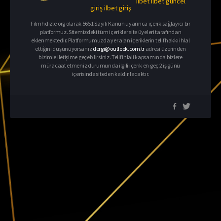
ilbet
ilbet güncel
giriş
ilbet giriş
Filmhdizle.org olarak 5651 Sayılı Kanun uyarınca içerik sağlayıcı bir
platformuz. Sitemizdeki tüm içerikler site üyeleri tarafından
eklenmektedir. Platformumuzda yer alan içeriklerin telif hakkı ihlal
ettiğini düşünüyorsanız
dergi@outlook.com.tr
adresi üzerinden
bizimle iletişime geçebilirsiniz. Telif ihlali kapsamında bizlere
müracaat etmeniz durumunda ilgili içerik en geç 2 iş günü
içerisinde siteden kaldırılacaktır.