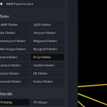
IMDB Puanı'na Göre
Türler
1080P Filmler
2025 Filmleri
Aile Filmleri
Aksiyon Filmleri
Animasyon Filmleri
Belgesel Filmleri
Bilim Kurgu Filmleri
Biyografi Filmleri
Dram Filmleri
En İyi Filmler
Fantezi Filmleri
Gerilim Filmleri
Gizem Filmleri
HD Filmler
Komedi Filmleri
Korku Filmleri
Macera Filmleri
Müzik Filmleri
Film Dili
Romantik Filmler
Spor Filmleri
TR Dublaj
TR Altyazı
Suç Filmleri
Tarih Filmleri