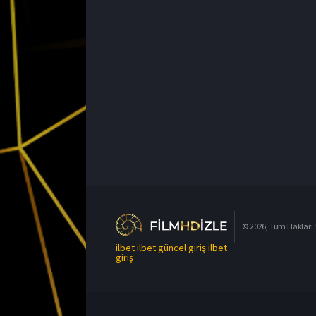
© 2026, Tüm Hakları S
ilbet
ilbet güncel giriş
ilbet
giriş