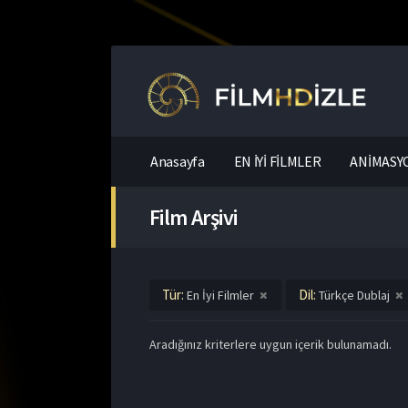
Anasayfa
EN İYİ FİLMLER
ANİMASYO
Film Arşivi
Tür:
Dil:
En İyi Filmler
Türkçe Dublaj
Aradığınız kriterlere uygun içerik bulunamadı.