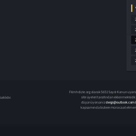
Filmhdizle.org olarak 5651 Sayılı Kanun uyarın
site üyeleri tarafından eklenmektedir. 
aklıdır.
düşünüyorsanız
dergi@outlook.com.t
kapsamında bizlere müracaat etmeniz d