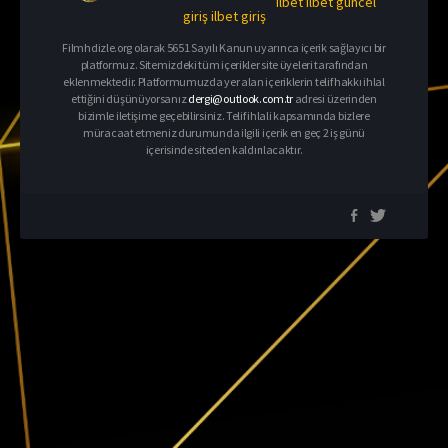
ilbet
ilbet güncel
giriş
ilbet giriş
Filmhdizle.org olarak 5651 Sayılı Kanun uyarınca içerik sağlayıcı bir
platformuz. Sitemizdeki tüm içerikler site üyeleri tarafından
eklenmektedir. Platformumuzda yer alan içeriklerin telif hakkı ihlal
ettiğini düşünüyorsanız
dergi@outlook.com.tr
adresi üzerinden
bizimle iletişime geçebilirsiniz. Telif ihlali kapsamında bizlere
müracaat etmeniz durumunda ilgili içerik en geç 2 iş günü
içerisinde siteden kaldırılacaktır.