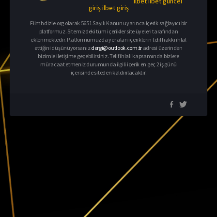
ilbet
ilbet güncel
giriş
ilbet giriş
Filmhdizle.org olarak 5651 Sayılı Kanun uyarınca içerik sağlayıcı bir
platformuz. Sitemizdeki tüm içerikler site üyeleri tarafından
eklenmektedir. Platformumuzda yer alan içeriklerin telif hakkı ihlal
ettiğini düşünüyorsanız
dergi@outlook.com.tr
adresi üzerinden
bizimle iletişime geçebilirsiniz. Telif ihlali kapsamında bizlere
müracaat etmeniz durumunda ilgili içerik en geç 2 iş günü
içerisinde siteden kaldırılacaktır.