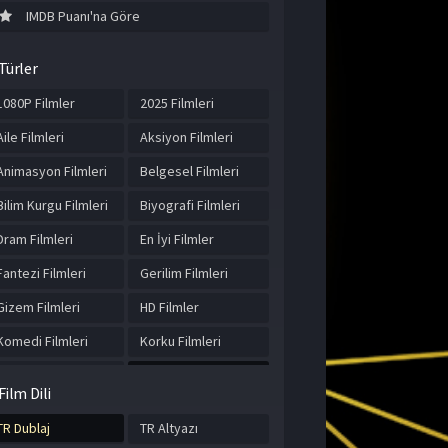
IMDB Puanı'na Göre
Türler
1080P Filmler
2025 Filmleri
Aile Filmleri
Aksiyon Filmleri
Animasyon Filmleri
Belgesel Filmleri
Bilim Kurgu Filmleri
Biyografi Filmleri
Dram Filmleri
En İyi Filmler
Fantezi Filmleri
Gerilim Filmleri
Gizem Filmleri
HD Filmler
Komedi Filmleri
Korku Filmleri
Macera Filmleri
Müzik Filmleri
Film Dili
Romantik Filmler
Spor Filmleri
TR Dublaj
TR Altyazı
Suç Filmleri
Tarih Filmleri