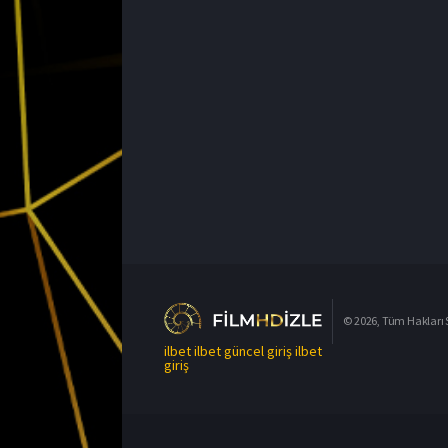
© 2026, Tüm Hakları S
ilbet
ilbet güncel giriş
ilbet
giriş