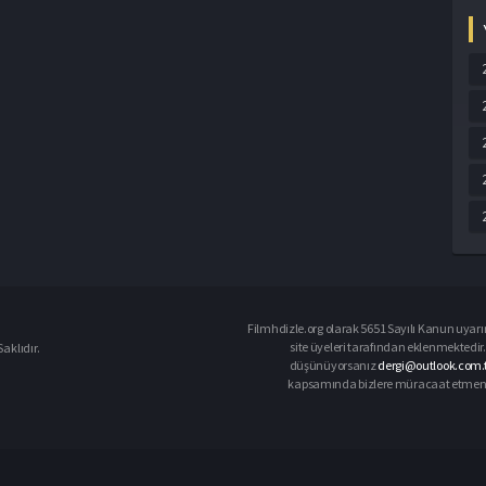
Filmhdizle.org olarak 5651 Sayılı Kanun uyarın
site üyeleri tarafından eklenmektedir. 
aklıdır.
düşünüyorsanız
dergi@outlook.com.t
kapsamında bizlere müracaat etmeniz d