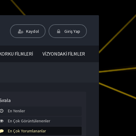
Kaydol
Giriş Yap
KORKU FİLMLERİ
VİZYONDAKİ FİLMLER
Sırala
En Yeniler
En Çok Görüntülenenler
En Çok Yorumlananlar