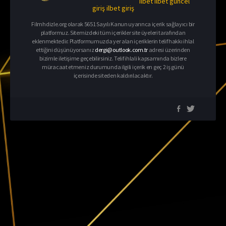
ilbet
ilbet güncel
giriş
ilbet giriş
Filmhdizle.org olarak 5651 Sayılı Kanun uyarınca içerik sağlayıcı bir
platformuz. Sitemizdeki tüm içerikler site üyeleri tarafından
eklenmektedir. Platformumuzda yer alan içeriklerin telif hakkı ihlal
ettiğini düşünüyorsanız
dergi@outlook.com.tr
adresi üzerinden
bizimle iletişime geçebilirsiniz. Telif ihlali kapsamında bizlere
müracaat etmeniz durumunda ilgili içerik en geç 2 iş günü
içerisinde siteden kaldırılacaktır.