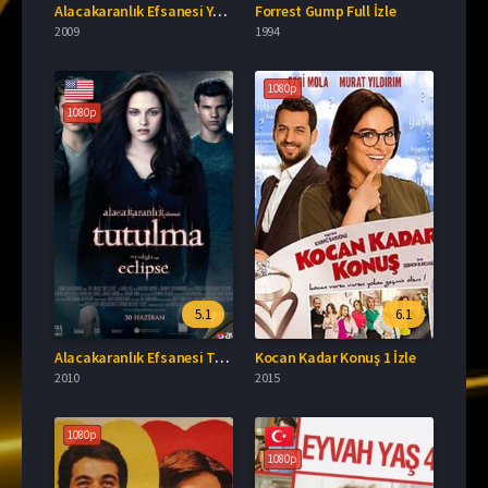
Alacakaranlık Efsanesi Yeni Ay Full İzle
Forrest Gump Full İzle
2009
1994
1080p
1080p
5.1
6.1
Alacakaranlık Efsanesi Tutulma Türkçe Dublaj İzle
Kocan Kadar Konuş 1 İzle
2010
2015
1080p
1080p