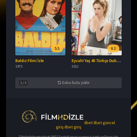
5.5
6.2
Baldız Filmi İzle
Eyvah! Yaş 40 Türkçe Dublaj İzle
1975
2012
Daha fazla yükle
1
/
3
ilbet
ilbet güncel
giriş
ilbet giriş
Filmhdizle.org olarak 5651 Sayılı Kanun uyarınca içerik sağlayıcı bir