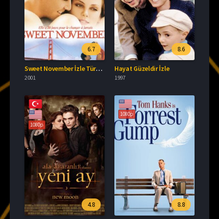
6.7
8.6
Sweet November İzle Türkçe Dublaj
Hayat Güzeldir İzle
2001
1997
1080p
1080p
4.8
8.8