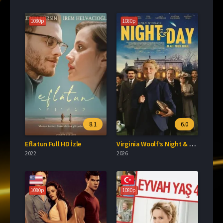
1080p
1080p
8.1
6.0
Eflatun Full HD İzle
Virginia Woolf’s Night & Day Full HD İzle
2022
2026
1080p
1080p