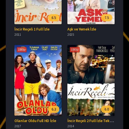
6.5
7.5
İncir Reçeli 1 Full İzle
Aşk ve Yemek İzle
2011
2025
1080p
1080p
6.3
6.0
Olanlar Oldu Full HD İzle
İncir Reçeli 2 Full İzle Tek Parça
2017
2014