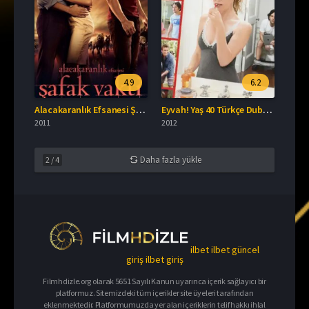
4.9
6.2
Alacakaranlık Efsanesi Şafak Vakti Bölüm 1 Türkçe Dublaj İzle
Eyvah! Yaş 40 Türkçe Dublaj İzle
2011
2012
Daha fazla yükle
2
/
4
ilbet
ilbet güncel
giriş
ilbet giriş
Filmhdizle.org olarak 5651 Sayılı Kanun uyarınca içerik sağlayıcı bir
platformuz. Sitemizdeki tüm içerikler site üyeleri tarafından
eklenmektedir. Platformumuzda yer alan içeriklerin telif hakkı ihlal