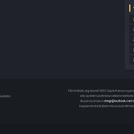
Filmhdizle.org olarak 5651 Sayılı Kanun uyarın
site üyeleri tarafından eklenmektedir. 
aklıdır.
düşünüyorsanız
dergi@outlook.com.t
kapsamında bizlere müracaat etmeniz d