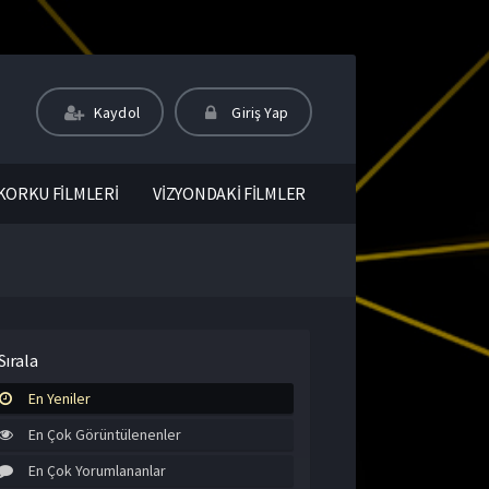
Kaydol
Giriş Yap
KORKU FİLMLERİ
VİZYONDAKİ FİLMLER
Sırala
En Yeniler
En Çok Görüntülenenler
En Çok Yorumlananlar