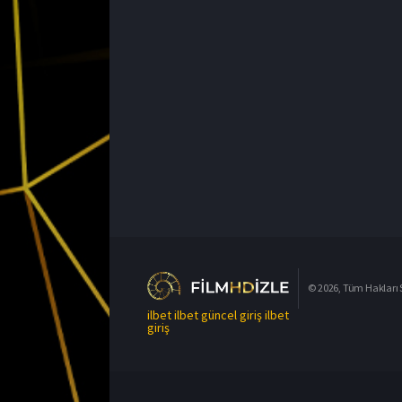
© 2026, Tüm Hakları S
ilbet
ilbet güncel giriş
ilbet
giriş