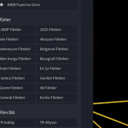
IMDB Puanı'na Göre
Türler
1080P Filmler
2025 Filmleri
Aile Filmleri
Aksiyon Filmleri
Animasyon Filmleri
Belgesel Filmleri
Bilim Kurgu Filmleri
Biyografi Filmleri
Dram Filmleri
En İyi Filmler
Fantezi Filmleri
Gerilim Filmleri
Gizem Filmleri
HD Filmler
Komedi Filmleri
Korku Filmleri
Macera Filmleri
Müzik Filmleri
Film Dili
Romantik Filmler
Spor Filmleri
TR Dublaj
TR Altyazı
Suç Filmleri
Tarih Filmleri