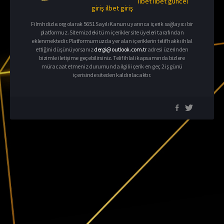
ilbet
ilbet güncel
giriş
ilbet giriş
Filmhdizle.org olarak 5651 Sayılı Kanun uyarınca içerik sağlayıcı bir
platformuz. Sitemizdeki tüm içerikler site üyeleri tarafından
eklenmektedir. Platformumuzda yer alan içeriklerin telif hakkı ihlal
ettiğini düşünüyorsanız
dergi@outlook.com.tr
adresi üzerinden
bizimle iletişime geçebilirsiniz. Telif ihlali kapsamında bizlere
müracaat etmeniz durumunda ilgili içerik en geç 2 iş günü
içerisinde siteden kaldırılacaktır.