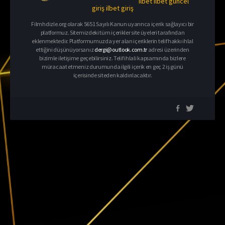
ilbet
ilbet güncel
giriş
ilbet giriş
Filmhdizle.org olarak 5651 Sayılı Kanun uyarınca içerik sağlayıcı bir
platformuz. Sitemizdeki tüm içerikler site üyeleri tarafından
eklenmektedir. Platformumuzda yer alan içeriklerin telif hakkı ihlal
ettiğini düşünüyorsanız
dergi@outlook.com.tr
adresi üzerinden
bizimle iletişime geçebilirsiniz. Telif ihlali kapsamında bizlere
müracaat etmeniz durumunda ilgili içerik en geç 2 iş günü
içerisinde siteden kaldırılacaktır.