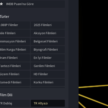
IMDB Puanı'na Göre
Türler
1080P Filmler
2025 Filmleri
Aile Filmleri
Aksiyon Filmleri
Animasyon Filmleri
Belgesel Filmleri
Bilim Kurgu Filmleri
Biyografi Filmleri
Dram Filmleri
En İyi Filmler
Fantezi Filmleri
Gerilim Filmleri
Gizem Filmleri
HD Filmler
Komedi Filmleri
Korku Filmleri
Macera Filmleri
Müzik Filmleri
Film Dili
Romantik Filmler
Spor Filmleri
TR Dublaj
TR Altyazı
Suç Filmleri
Tarih Filmleri