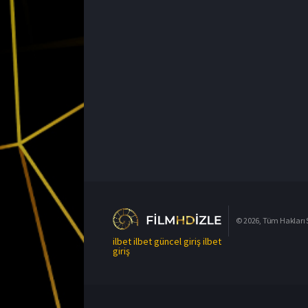
© 2026, Tüm Hakları S
ilbet
ilbet güncel giriş
ilbet
giriş