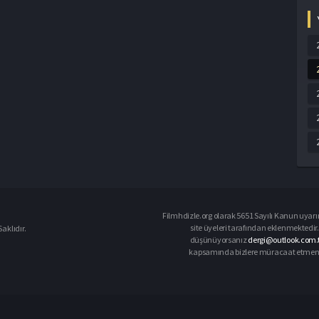
Filmhdizle.org olarak 5651 Sayılı Kanun uyarın
site üyeleri tarafından eklenmektedir. 
aklıdır.
düşünüyorsanız
dergi@outlook.com.t
kapsamında bizlere müracaat etmeniz d