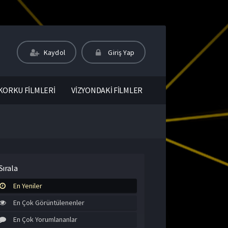
Kaydol
Giriş Yap
KORKU FİLMLERİ
VİZYONDAKİ FİLMLER
Sırala
En Yeniler
En Çok Görüntülenenler
En Çok Yorumlananlar