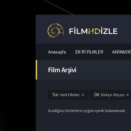
Anasayfa
EN İYİ FİLMLER
ANİMASYO
Film Arşivi
Tür:
Dil:
Yerli Filmler
Türkçe Altyazı
Aradığınız kriterlere uygun içerik bulunamadı.