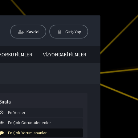
Kaydol
Giriş Yap
KORKU FİLMLERİ
VİZYONDAKİ FİLMLER
Sırala
En Yeniler
En Çok Görüntülenenler
En Çok Yorumlananlar