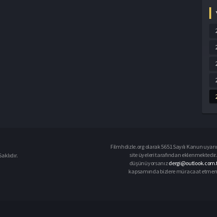
Filmhdizle.org olarak 5651 Sayılı Kanun uyarın
site üyeleri tarafından eklenmektedir. 
aklıdır.
düşünüyorsanız
dergi@outlook.com.t
kapsamında bizlere müracaat etmeniz d