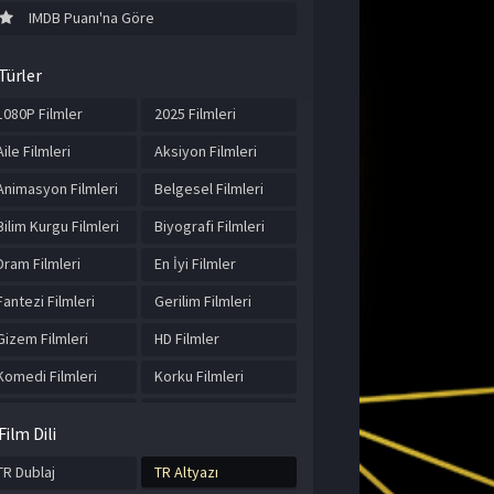
IMDB Puanı'na Göre
Türler
1080P Filmler
2025 Filmleri
Aile Filmleri
Aksiyon Filmleri
Animasyon Filmleri
Belgesel Filmleri
Bilim Kurgu Filmleri
Biyografi Filmleri
Dram Filmleri
En İyi Filmler
Fantezi Filmleri
Gerilim Filmleri
Gizem Filmleri
HD Filmler
Komedi Filmleri
Korku Filmleri
Macera Filmleri
Müzik Filmleri
Film Dili
Romantik Filmler
Spor Filmleri
TR Dublaj
TR Altyazı
Suç Filmleri
Tarih Filmleri