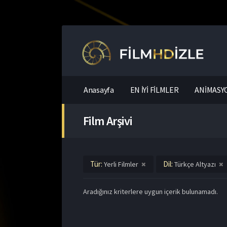
Anasayfa
EN İYİ FİLMLER
ANİMASYO
Film Arşivi
Tür:
Dil:
Yerli Filmler
Türkçe Altyazı
Aradığınız kriterlere uygun içerik bulunamadı.