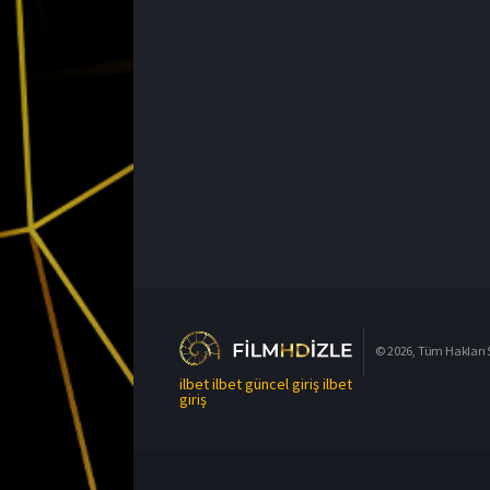
© 2026, Tüm Hakları S
ilbet
ilbet güncel giriş
ilbet
giriş