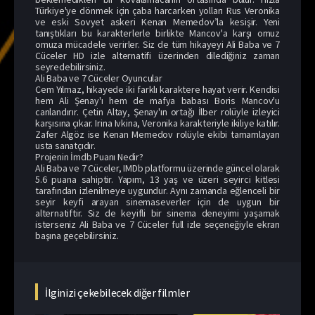
Türkiye'ye dönmek için çaba harcarken yolları Rus Veronika
ve eski Sovyet askeri Kenan Memedov’la kesişir. Yeni
tanıştıkları bu karakterlerle birlikte Mancov'a karşı omuz
omuza mücadele verirler. Siz de tüm hikayeyi Ali Baba ve 7
Cüceler HD izle alternatifi üzerinden dilediğiniz zaman
seyredebilirsiniz.
Ali Baba ve 7 Cüceler Oyuncular
Cem Yılmaz, hikayede iki farklı karaktere hayat verir. Kendisi
hem Ali Şenay'ı hem de mafya babası Boris Mancov'u
canlandırır. Çetin Altay, Şenay'ın ortağı İlber rolüyle izleyici
karşısına çıkar. Irina Ivkina, Veronika karakteriyle ikiliye katılır.
Zafer Algöz ise Kenan Memedov rolüyle ekibi tamamlayan
usta sanatçıdır.
Projenin İmdb Puanı Nedir?
Ali Baba ve 7 Cüceler, IMDb platformu üzerinde güncel olarak
5.6 puana sahiptir. Yapım, 13 yaş ve üzeri seyirci kitlesi
tarafından izlenilmeye uygundur. Aynı zamanda eğlenceli bir
seyir keyfi arayan sinemaseverler için de uygun bir
alternatiftir. Siz de keyifli bir sinema deneyimi yaşamak
isterseniz Ali Baba ve 7 Cüceler full izle seçeneğiyle ekran
başına geçebilirsiniz.
İlginizi çekebilecek diğer filmler