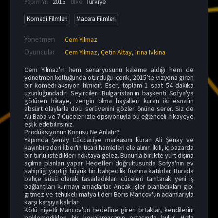
Yapım Yılı
2015
Ülke
Türkiye
Komedi Filmleri
Macera Filmleri
Yönetmen
Cem Yılmaz
Oyuncular
Cem Yılmaz
,
Çetin Altay
,
Irina Ivkina
Cem Yılmaz'ın hem senaryosunu kaleme aldığı hem de
yönetmen koltuğunda oturduğu içerik, 2015’te vizyona giren
bir komedi-aksiyon filmidir. Eser, toplam 1 saat 54 dakika
uzunluğundadır. Seyircileri Bulgaristan'ın başkenti Sofya'ya
götüren hikaye, zengin olma hayalleri kuran iki esnafın
absürt olaylarla dolu serüvenini gözler önüne serer. Siz de
Ali Baba ve 7 Cüceler izle opsiyonuyla bu eğlenceli hikayeye
eşlik edebilirsiniz.
Prodüksiyonun Konusu Ne Anlatır?
Yapımda Şenay Cüccaciye markasını kuran Ali Şenay ve
kayınbiraderi İlber'in ticari hamleleri ele alınır. İkili, iç pazarda
bir türlü istedikleri noktaya gelez. Bununla birlikte yurt dışına
açılma planları yapar. Hedefleri doğrultusunda Sofya'nın ev
sahipliği yaptığı büyük bir bahçecilik fuarına katılırlar. Burada
bahçe süsü olarak tasarladıkları cüceleri tanıtarak yeni iş
bağlantıları kurmayı amaçlarlar. Ancak işler planladıkları gibi
gitmez ve tehlikeli mafya lideri Boris Mancov'un adamlarıyla
karşı karşıya kalırlar.
Kötü niyetli Mancov'un hedefine giren ortaklar, kendilerini
beklemedikleri bir kovalamacanın ortasında bulur. Hızla