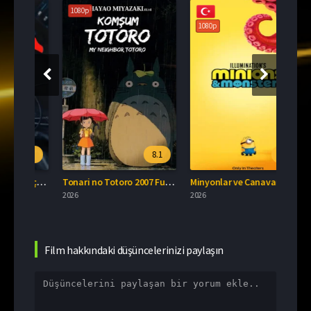
080p
1080p
1080p
6.7
8.1
Güçlü Balad (2026) Türkçe Dublaj İzle
Tonari no Totoro 2007 Full İzle
6
2026
2026
Film hakkındaki düşüncelerinizi paylaşın