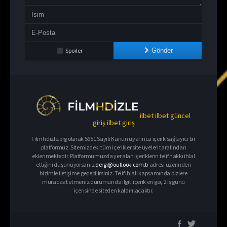
Spoiler
Gönder
ilbet
ilbet güncel
giriş
ilbet giriş
Filmhdizle.org olarak 5651 Sayılı Kanun uyarınca içerik sağlayıcı bir
platformuz. Sitemizdeki tüm içerikler site üyeleri tarafından
eklenmektedir. Platformumuzda yer alan içeriklerin telif hakkı ihlal
ettiğini düşünüyorsanız
dergi@outlook.com.tr
adresi üzerinden
bizimle iletişime geçebilirsiniz. Telif ihlali kapsamında bizlere
müracaat etmeniz durumunda ilgili içerik en geç 2 iş günü
içerisinde siteden kaldırılacaktır.