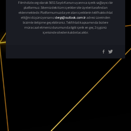
Filmhdizle.org olarak 5651 Sayılı Kanun uyarınca içerik sağlayıcı bir
platformuz. Sitemizdeki tüm içerikler site üyeleri tarafından
eklenmektedir. Platformumuzda yer alan içeriklerin telif hakkı ihlal
ettiğini düşünüyorsanız
dergi@outlook.com.tr
adresi üzerinden
bizimle iletişime geçebilirsiniz. Telif ihlali kapsamında bizlere
müracaat etmeniz durumunda ilgili içerik en geç 2 iş günü
içerisinde siteden kaldırılacaktır.