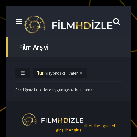
Film Arşivi
Tür:
Vizyondaki Filmler
Aradığınız kriterlere uygun içerik bulunamadı.
ilbet
ilbet güncel
giriş
ilbet giriş