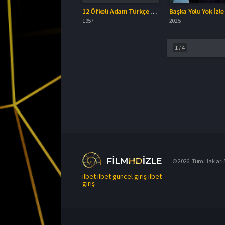
12 Öfkeli Adam Türkçe Dublaj İzle
Başka Yolu Yok İzle
1957
2025
1
/
4
© 2026, Tüm Hakları S
ilbet
ilbet güncel giriş
ilbet
giriş