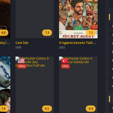
6.8
7.3
7.3
The Rip Türkçe Dublaj İzle
Cani İzle
O Agente Secreto Türkçe Dublaj İzle
2003
2025
1080p
1080p
7.6
6.1
6.4