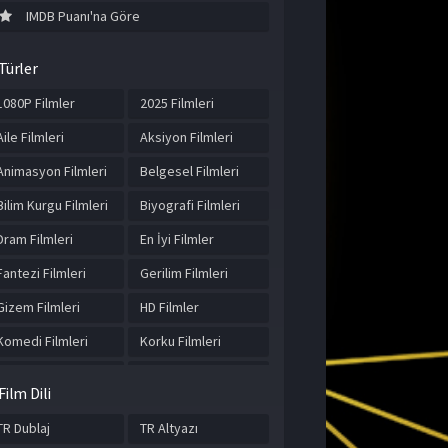
IMDB Puanı'na Göre
Türler
1080P Filmler
2025 Filmleri
Aile Filmleri
Aksiyon Filmleri
Animasyon Filmleri
Belgesel Filmleri
Bilim Kurgu Filmleri
Biyografi Filmleri
Dram Filmleri
En İyi Filmler
Fantezi Filmleri
Gerilim Filmleri
Gizem Filmleri
HD Filmler
Komedi Filmleri
Korku Filmleri
Macera Filmleri
Müzik Filmleri
Film Dili
Romantik Filmler
Spor Filmleri
TR Dublaj
TR Altyazı
Suç Filmleri
Tarih Filmleri