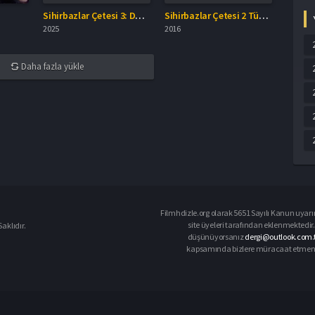
Sihirbazlar Çetesi 3: Daha Bir Şey Görmediniz Full İzle
Sihirbazlar Çetesi 2 Türkçe Dublaj İzle
2025
2016
Daha fazla yükle
Filmhdizle.org olarak 5651 Sayılı Kanun uyarın
site üyeleri tarafından eklenmektedir. 
aklıdır.
düşünüyorsanız
dergi@outlook.com.t
kapsamında bizlere müracaat etmeniz d