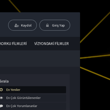
Kaydol
Giriş Yap
KORKU FİLMLERİ
VİZYONDAKİ FİLMLER
Sırala
En Yeniler
En Çok Görüntülenenler
En Çok Yorumlananlar