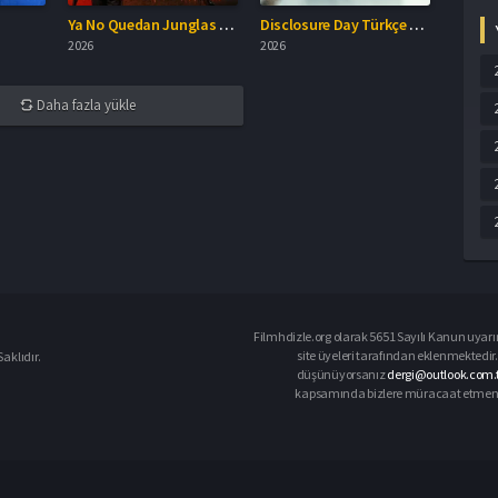
Ya No Quedan Junglas Türkçe Dublaj İzle
Disclosure Day Türkçe Dublaj İzle
2026
2026
Daha fazla yükle
Filmhdizle.org olarak 5651 Sayılı Kanun uyarın
site üyeleri tarafından eklenmektedir. 
aklıdır.
düşünüyorsanız
dergi@outlook.com.t
kapsamında bizlere müracaat etmeniz d