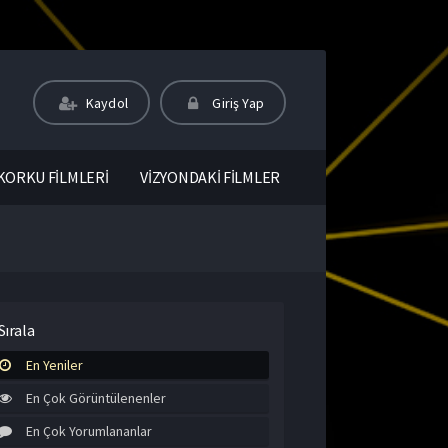
Kaydol
Giriş Yap
KORKU FİLMLERİ
VİZYONDAKİ FİLMLER
Sırala
En Yeniler
En Çok Görüntülenenler
En Çok Yorumlananlar