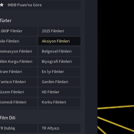
IMDB Puanı'na Göre
Türler
1080P Filmler
2025 Filmleri
Aile Filmleri
Aksiyon Filmleri
Animasyon Filmleri
Belgesel Filmleri
Bilim Kurgu Filmleri
Biyografi Filmleri
Dram Filmleri
En İyi Filmler
Fantezi Filmleri
Gerilim Filmleri
Gizem Filmleri
HD Filmler
Komedi Filmleri
Korku Filmleri
Macera Filmleri
Müzik Filmleri
Film Dili
Romantik Filmler
Spor Filmleri
TR Dublaj
TR Altyazı
Suç Filmleri
Tarih Filmleri