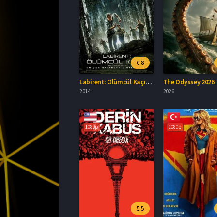
6.8
Labirent: Ölümcül Kaçış Full İzle
2014
2026
1080p
1080p
5.5