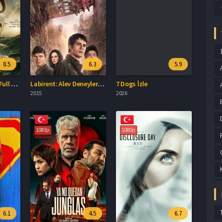
8.5
6.3
5.9
The Odyssey 2026 Full HD İzle
Labirent: Alev Deneyleri Full İzle
7 Dogs İzle
2015
2026
1080p
1080p
6.1
4.5
6.7