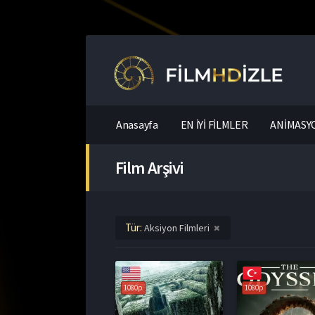
Anasayfa
EN İYİ FİLMLER
ANİMASYO
Film Arşivi
Tür:
Aksiyon Filmleri
1080p
1080p