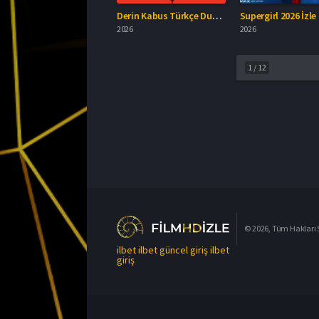
Derin Kabus Türkçe Dublaj İzle
Supergirl 2026 İzle
2026
2026
1
/
12
© 2026, Tüm Hakları S
ilbet
ilbet güncel giriş
ilbet
giriş