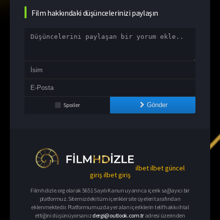
Film hakkındaki düşüncelerinizi paylaşın
Spoiler
Gönder
ilbet
ilbet güncel
giriş
ilbet giriş
Filmhdizle.org olarak 5651 Sayılı Kanun uyarınca içerik sağlayıcı bir
platformuz. Sitemizdeki tüm içerikler site üyeleri tarafından
eklenmektedir. Platformumuzda yer alan içeriklerin telif hakkı ihlal
ettiğini düşünüyorsanız
dergi@outlook.com.tr
adresi üzerinden