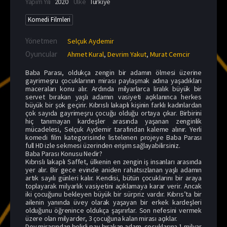
Yapım Yılı
2020
Ülke
Türkiye
Komedi Filmleri
Yönetmen
Selçuk Aydemir
Oyuncular
Ahmet Kural
,
Devrim Yakut
,
Murat Cemcir
Baba Parası, oldukça zengin bir adamın ölmesi üzerine
gayrimeşru çocuklarının mirası paylaşmak adına yaşadıkları
maceraları konu alır. Ardında milyarlarca liralık büyük bir
servet bırakan yaşlı adamın vasiyeti açıklanınca herkes
büyük bir şok geçirir. Kıbrıslı lakaplı kişinin farklı kadınlardan
çok sayıda gayrimeşru çocuğu olduğu ortaya çıkar. Birbirini
hiç tanımayan kardeşler arasında yaşanan zenginlik
mücadelesi, Selçuk Aydemir tarafından kaleme alınır. Yerli
komedi film kategorisinde listelenen projeye Baba Parası
full HD izle sekmesi üzerinden erişim sağlayabilirsiniz.
Baba Parası Konusu Nedir?
Kıbrıslı lakaplı Saffet, ülkenin en zengin iş insanları arasında
yer alır. Bir gece evinde aniden rahatsızlanan yaşlı adamın
artık sayılı günleri kalır. Kendisi, bütün çocuklarını bir araya
toplayarak milyarlık vasiyetini açıklamaya karar verir. Ancak
iki çocuğunu bekleyen büyük bir sürpriz vardır. Kıbrıs’ta bir
ailenin yanında üvey olarak yaşayan bir erkek kardeşleri
olduğunu öğrenince oldukça şaşırırlar. Son nefesini vermek
üzere olan milyarder, 3 çocuğuna kalan mirası açıklar.
Dev mirasından belirli pay bırakan adam, çocuklarına 1 milyar