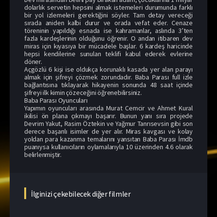
dolarlık servetin hepsini almak istemeleri durumunda farklı
bir yol izlemeleri gerektiğini söyler. Tam detay vereceği
sırada aniden kalbi durur ve orada vefat eder. Cenaze
töreninin yapıldığı esnada ise kahramanlar, aslında 3’ten
fazla kardeşlerinin olduğunu öğrenir. O andan itibaren dev
miras için kıyasıya bir mücadele başlar. 6 kardeş haricinde
hepsi kendilerine sunulan teklifi kabul ederek evlerine
döner.
Açgözlü 6 kişi ise oldukça korunaklı kasada yer alan parayı
almak için şifreyi çözmek zorundadır. Baba Parası full izle
bağlantısına tıklayarak hikayenin sonunda 48 saat içinde
şifreyi ilk kimin çözeceğini öğrenebilirsiniz.
Baba Parası Oyuncuları
Yapımın oyuncuları arasında Murat Cemcir ve Ahmet Kural
ikilisi ön plana çıkmayı başarır. Bunun yanı sıra projede
Devrim Yakut, Rasim Öztekin ve Yağmur Tanrısevsin gibi son
derece başarılı isimler de yer alır. Miras kavgası ve kolay
yoldan para kazanma temalarını yansıtan Baba Parası İmdb
puanıysa kullanıcıların oylamalarıyla 10 üzerinden 4.6 olarak
belirlenmiştir.
İlginizi çekebilecek diğer filmler