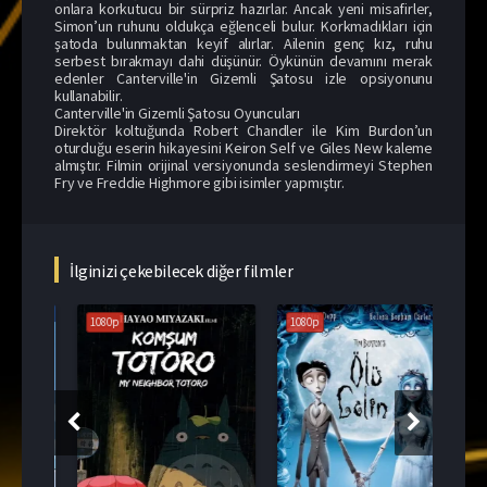
onlara korkutucu bir sürpriz hazırlar. Ancak yeni misafirler,
Simon’un ruhunu oldukça eğlenceli bulur. Korkmadıkları için
şatoda bulunmaktan keyif alırlar. Ailenin genç kız, ruhu
serbest bırakmayı dahi düşünür. Öykünün devamını merak
edenler Canterville'in Gizemli Şatosu izle opsiyonunu
kullanabilir.
Canterville'in Gizemli Şatosu Oyuncuları
Direktör koltuğunda Robert Chandler ile Kim Burdon’un
oturduğu eserin hikayesini Keiron Self ve Giles New kaleme
almıştır. Filmin orijinal versiyonunda seslendirmeyi Stephen
Fry ve Freddie Highmore gibi isimler yapmıştır.
İlginizi çekebilecek diğer filmler
1080p
1080p
108