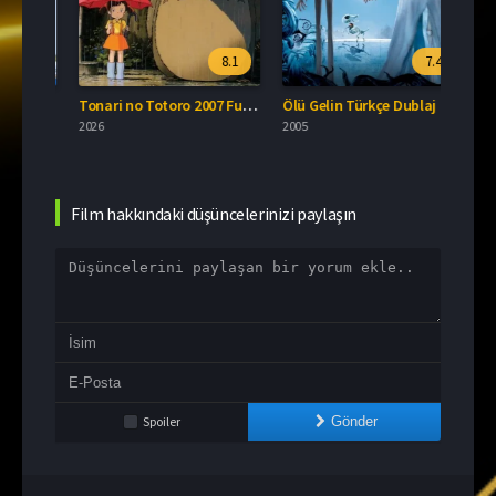
.8
8.1
7.4
Küçük Cadı Kiki Türkçe Dublaj İzle
Tonari no Totoro 2007 Full İzle
Ölü Gelin Türkçe Dublaj İzle
2026
2005
2011
Film hakkındaki düşüncelerinizi paylaşın
Spoiler
Gönder