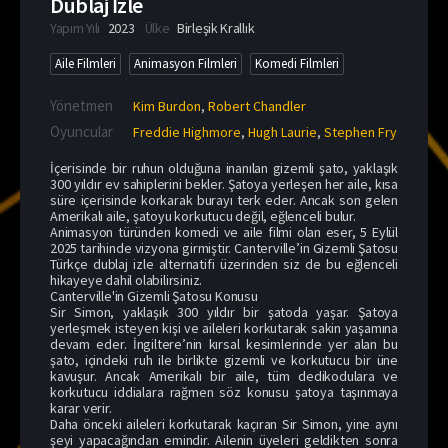
Dublaj İzle
Yapım Yılı
2023
Ülke
Birleşik Krallık
Aile Filmleri
Animasyon Filmleri
Komedi Filmleri
Yönetmen
Kim Burdon
,
Robert Chandler
Oyuncular
Freddie Highmore
,
Hugh Laurie
,
Stephen Fry
İçerisinde bir ruhun olduğuna inanılan gizemli şato, yaklaşık
300 yıldır ev sahiplerini bekler. Şatoya yerleşen her aile, kısa
süre içerisinde korkarak burayı terk eder. Ancak son gelen
Amerikalı aile, şatoyu korkutucu değil, eğlenceli bulur.
Animasyon türünden komedi ve aile filmi olan eser, 5 Eylül
2025 tarihinde vizyona girmiştir. Canterville’in Gizemli Şatosu
Türkçe dublaj izle alternatifi üzerinden siz de bu eğlenceli
hikayeye dahil olabilirsiniz.
Canterville'in Gizemli Şatosu Konusu
Sir Simon, yaklaşık 300 yıldır bir şatoda yaşar. Şatoya
yerleşmek isteyen kişi ve aileleri korkutarak sakin yaşamına
devam eder. İngiltere’nin kırsal kesimlerinde yer alan bu
şato, içindeki ruh ile birlikte gizemli ve korkutucu bir üne
kavuşur. Ancak Amerikalı bir aile, tüm dedikodulara ve
korkutucu iddialara rağmen söz konusu şatoya taşınmaya
karar verir.
Daha önceki aileleri korkutarak kaçıran Sir Simon, yine aynı
şeyi yapacağından emindir. Ailenin üyeleri geldikten sonra