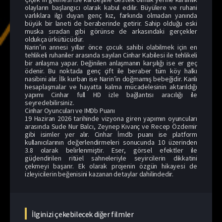
olayların başlangıcı olarak kabul edilir. Büyülere ve ruhani
varlıklara ilgi duyan genç kız, farkında olmadan yanında
büyük bir laneti de beraberinde getirir. Sahip olduğu eski
muska sıradan gibi görünse de arkasındaki gerçekler
oldukça ürkütücüdür.
Narin’in annesi yıllar önce çocuk sahibi olabilmek için en
tehlikeli ruhaniler arasında sayılan Cinhar Kabilesi ile tehlikeli
bir anlaşma yapar. Değinilen anlaşmanın karşılığı ise er geç
ödenir. Bu noktada genç çift ile beraber tüm köy halkı
nasibini alır. İlk kurban ise Narin’in doğmamış bebeğidir. Kanlı
hesaplaşmalar ve hayatta kalma mücadelesinin aktarıldığı
yapımı Cinhar full HD izle bağlantısı aracılığı ile
seyredebilirsiniz.
Cinhar Oyuncuları ve IMDb Puanı
19 Haziran 2026 tarihinde vizyona giren yapımın oyuncuları
arasında Sude Nur Balcı, Zeynep Kıvanç ve Recep Özdemir
gibi isimler yer alır. Cinhar İmdb puanı ise platform
kullanıcılarının değerlendirmeleri sonucunda 10 üzerinden
3.8 olarak belirlenmiştir. Eser, görsel efektler ile
güçlendirilen ritüel sahneleriyle seyircilerin dikkatini
çekmeyi başarır. Ek olarak projenin özgün hikayesi de
izleyicilerin beğenisini kazanan detaylar dahilindedir.
İlginizi çekebilecek diğer filmler