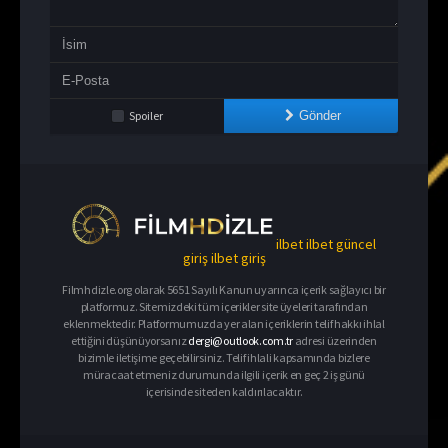
Spoiler
Gönder
ilbet
ilbet güncel
giriş
ilbet giriş
Filmhdizle.org olarak 5651 Sayılı Kanun uyarınca içerik sağlayıcı bir
platformuz. Sitemizdeki tüm içerikler site üyeleri tarafından
eklenmektedir. Platformumuzda yer alan içeriklerin telif hakkı ihlal
ettiğini düşünüyorsanız
dergi@outlook.com.tr
adresi üzerinden
bizimle iletişime geçebilirsiniz. Telif ihlali kapsamında bizlere
müracaat etmeniz durumunda ilgili içerik en geç 2 iş günü
içerisinde siteden kaldırılacaktır.