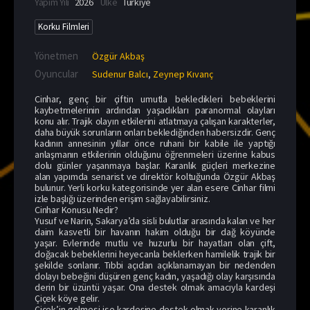
Yapım Yılı
2026
Ülke
Türkiye
Korku Filmleri
Yönetmen
Özgür Akbaş
Oyuncular
Sudenur Balcı
,
Zeynep Kıvanç
Cinhar, genç bir çiftin umutla bekledikleri bebeklerini
kaybetmelerinin ardından yaşadıkları paranormal olayları
konu alır. Trajik olayın etkilerini atlatmaya çalışan karakterler,
daha büyük sorunların onları beklediğinden habersizdir. Genç
kadının annesinin yıllar önce ruhani bir kabile ile yaptığı
anlaşmanın etkilerinin olduğunu öğrenmeleri üzerine kabus
dolu günler yaşanmaya başlar. Karanlık güçleri merkezine
alan yapımda senarist ve direktör koltuğunda Özgür Akbaş
bulunur. Yerli korku kategorisinde yer alan esere Cinhar filmi
izle başlığı üzerinden erişim sağlayabilirsiniz.
Cinhar Konusu Nedir?
Yusuf ve Narin, Sakarya’da sisli bulutlar arasında kalan ve her
daim kasvetli bir havanın hakim olduğu bir dağ köyünde
yaşar. Evlerinde mutlu ve huzurlu bir hayatları olan çift,
doğacak bebeklerini heyecanla beklerken hamilelik trajik bir
şekilde sonlanır. Tıbbi açıdan açıklanamayan bir nedenden
dolayı bebeğini düşüren genç kadın, yaşadığı olay karşısında
derin bir üzüntü yaşar. Ona destek olmak amacıyla kardeşi
Çiçek köye gelir.
Çiçek’in gelmesi ise kardeşine destek olmak yerine karanlık