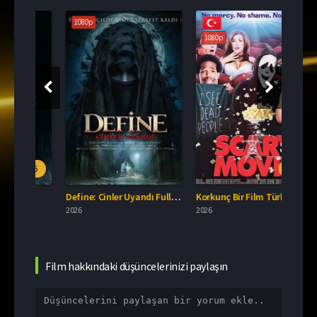
1080p
108
1080p
.6
5.3
Define: Cinler Uyandı Full İzle
Korkunç Bir Film Türkçe Dublaj İzle
Dakhu
2026
2026
2026
Film hakkındaki düşüncelerinizi paylaşın