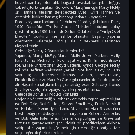
hoverboardlar, otomatik bağcıklı ayakkabılar gibi değişik
teknolojilerle karşılaşır. Görevleri, Marty’nin oğlu Marty McFly
Jr.’ı Tannen ailesinin gelecekteki üyesi Griff Tannen ve
çetesiyle birlikte karıştığı bir soygundan alıkoymaktır.
Prodüksiyonun toplamda 9 ödülü ve 11 adaylığı bulunur. Eser,
1990 Oscar’da “En İyi Görsel Efektler” ödülüne aday
gösterilmiştir. 1991 tarihinde Satürn Ödülleri’nde “En İyi Özel
Efektler” ödülünün ise sahibi olmuştur. Başarılı yapıma
dilerseniz Geleceğe Dönüş izle 2 sekmesi üzerinden
ulaşabilirsiniz.
Geleceğe Dönüş 2 Oyuncuları Kimlerdir?
Yapımda; Marty McFly, Martin Mcfly Jr. ve Marlene Mcfly
karakterine Michael J. Fox hayat verir. Dr. Emmet Brown
rolünü ise Christopher Lloyd üstlenir. Ayrıca George McFly
rolünde Jeffrey Weissman yer alır. Söz konusu oyuncuların
yanı sıra; Lea Thompson, Thomas F. Wilson, James Tolkan,
Elisabeth Shue ve Marc McClure gibi isimler de filmde görev
alır. Başarılı sanatçıların boy gösterdiği eseri Geleceğe Dönüş
2 Türkçe dublaj izle opsiyonuyla keşfedebilirsiniz.
Geleceğe Dönüş 2 Prodüksiyon Ekibi
Projenin yönetmenliğini Robert Zemeckis yapar. Yapımcılığını
ise Bob Gale, Neil Canton, Steven Spielberg, Frank Marshall
ve Kathleen Kennedy üstlenir. Müziklerini Alan Silvestri’nin
bestelediği prodüksiyonun senaryosunu Robert Zemeckis
ve Bob Gale kaleme alır. Eserin dağıtıcılığını ise Universal
Pictures gerçekleştirmiştir. İddialı bir prodüksiyon ekibine
sahip olan yapımı keşfetmek için Geleceğe Dönüş 2 izle
seçeneğini değerlendirebilirsiniz.