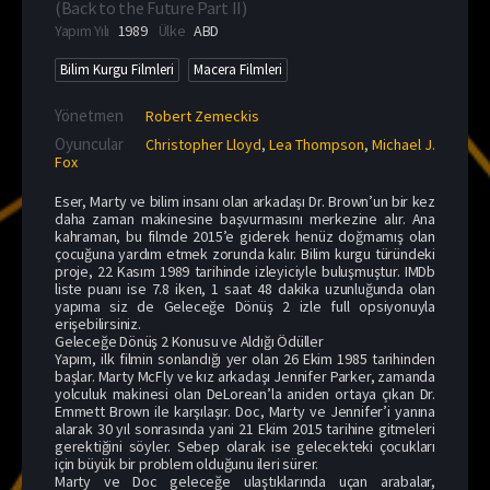
(
Back to the Future Part II
)
Yapım Yılı
1989
Ülke
ABD
Bilim Kurgu Filmleri
Macera Filmleri
Yönetmen
Robert Zemeckis
Oyuncular
Christopher Lloyd
,
Lea Thompson
,
Michael J.
Fox
Eser, Marty ve bilim insanı olan arkadaşı Dr. Brown’un bir kez
daha zaman makinesine başvurmasını merkezine alır. Ana
kahraman, bu filmde 2015’e giderek henüz doğmamış olan
çocuğuna yardım etmek zorunda kalır. Bilim kurgu türündeki
proje, 22 Kasım 1989 tarihinde izleyiciyle buluşmuştur. IMDb
liste puanı ise 7.8 iken, 1 saat 48 dakika uzunluğunda olan
yapıma siz de Geleceğe Dönüş 2 izle full opsiyonuyla
erişebilirsiniz.
Geleceğe Dönüş 2 Konusu ve Aldığı Ödüller
Yapım, ilk filmin sonlandığı yer olan 26 Ekim 1985 tarihinden
başlar. Marty McFly ve kız arkadaşı Jennifer Parker, zamanda
yolculuk makinesi olan DeLorean’la aniden ortaya çıkan Dr.
Emmett Brown ile karşılaşır. Doc, Marty ve Jennifer’i yanına
alarak 30 yıl sonrasında yani 21 Ekim 2015 tarihine gitmeleri
gerektiğini söyler. Sebep olarak ise gelecekteki çocukları
için büyük bir problem olduğunu ileri sürer.
Marty ve Doc geleceğe ulaştıklarında uçan arabalar,