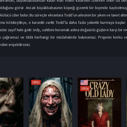
raman, büyükbabasından kalan eski video kasetleri izlerken onun da benzer
lduğunu görür. Ancak büyükbabasının köpeği gizemli bir biçimde kaybolmuşt
kütücü izler bulur. Bu süreçte ekranlara Todd’un ailesinin bir yıkım ve lanet altın
mu kötüleştikçe, o karanlık varlık Todd’la daha fazla yakınlık kurmaya başlar
r zayıf hale gelir. Indy, sahibini korumak adına doğaüstü güçlere karşı bir müc
 çağıramaz ve tıbbi herhangi bir müdahalede bulunamaz. Projenin korku v
nden erişebilirsiniz.
1080p
1080p
1080p