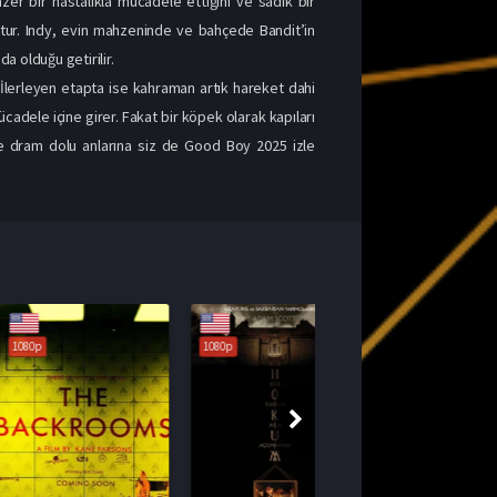
 bir hastalıkla mücadele ettiğini ve sadık bir
ur. Indy, evin mahzeninde ve bahçede Bandit’in
da olduğu getirilir.
. İlerleyen etapta ise kahraman artık hareket dahi
adele içine girer. Fakat bir köpek olarak kapıları
e dram dolu anlarına siz de Good Boy 2025 izle
1080p