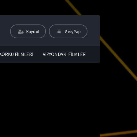
Kaydol
Giriş Yap
KORKU FİLMLERİ
VİZYONDAKİ FİLMLER