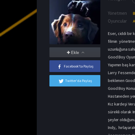
Yönetmen
Oyuncular
A
Eser, ciddi bir
filmin yönetme
uzunluğuna sahi
Ekle
Good Boy Oyuncu
Yapımın baş kar
Facebook'ta Paylaş
Larry Fessende
beklenen Good Bo
Twitter'da Paylaş
Good Boy Konu
Hastaneden yeni
Kız kardeşi Ver
sürekli olarak 
şeyler olduğunu
Indy, hırlayar