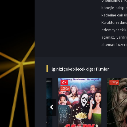
önemsemez. Kah
köpeğe sahip o
kaderine dair ür
Karakterin duru
edemeyecek kada
açamaz, yardım
alternatifi üzeri
İlginizi çekebilecek diğer filmler
1080p
1080p
1080p