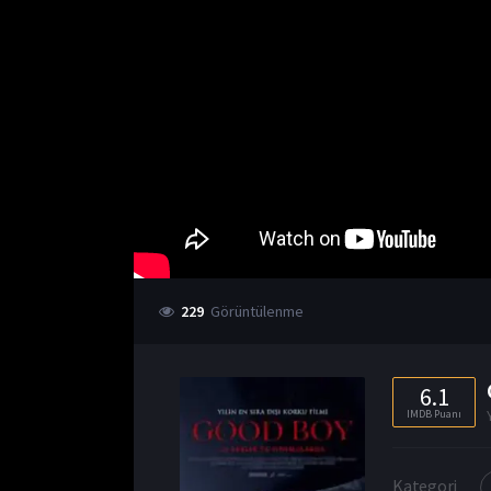
229
Görüntülenme
6.1
IMDB Puanı
Kategori