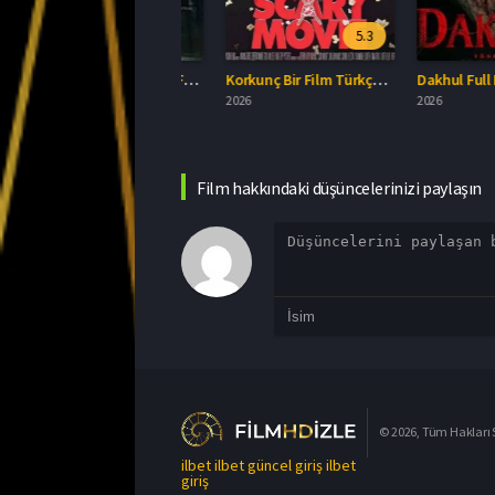
5.3
Define: Cinler Uyandı Full İzle
Korkunç Bir Film Türkçe Dublaj İzle
Dakhul Full HD İzle
026
2026
2026
Film hakkındaki düşüncelerinizi paylaşın
© 2026, Tüm Hakları S
ilbet
ilbet güncel giriş
ilbet
giriş