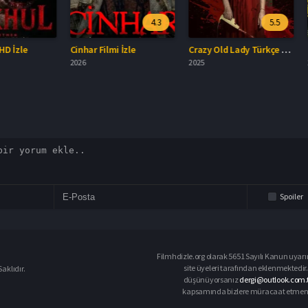
4.3
5.5
Cinhar Filmi İzle
Crazy Old Lady Türkçe Dublaj İzle
2026
2025
2026
Spoiler
Filmhdizle.org olarak 5651 Sayılı Kanun uyarın
site üyeleri tarafından eklenmektedir. 
aklıdır.
düşünüyorsanız
dergi@outlook.com.t
kapsamında bizlere müracaat etmeniz d