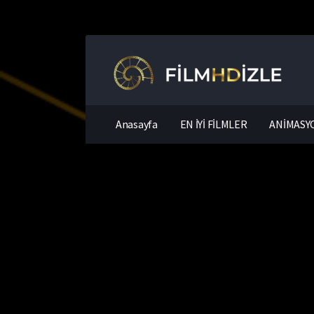
Anasayfa
EN İYİ FİLMLER
ANİMASYO