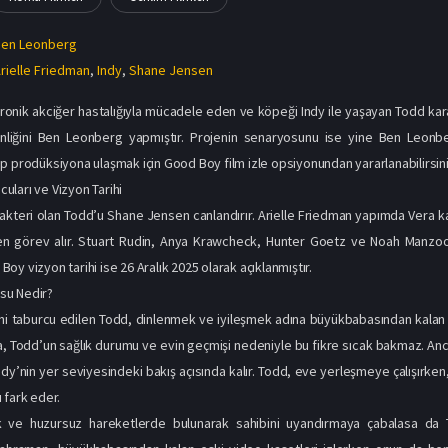
Ben Leonberg
rielle Friedman
,
Indy
,
Shane Jensen
 kronik akciğer hastalığıyla mücadele eden ve köpeği Indy ile yaşayan Todd kara
nliğini Ben Leonberg yapmıştır. Projenin senaryosunu ise yine Ben Leonb
p prodüksiyona ulaşmak için Good Boy film izle opsiyonundan yararlanabilirsini
ları ve Vizyon Tarihi
akteri olan Todd’u Shane Jensen canlandırır. Arielle Friedman yapımda Vera 
n görev alır. Stuart Rudin, Anya Krawcheck, Hunter Goetz ve Noah Manzoo
y vizyon tarihi ise 26 Aralık 2025 olarak açıklanmıştır.
su Nedir?
 taburcu edilen Todd, dinlenmek ve iyileşmek adına büyükbabasından kalan or
a, Todd’un sağlık durumu ve evin geçmişi nedeniyle bu fikre sıcak bakmaz. A
Indy’nin yer seviyesindeki bakış açısında kalır. Todd, eve yerleşmeye çalışırken
 fark eder.
ak ve huzursuz hareketlerde bulunarak sahibini uyandırmaya çabalasa da 