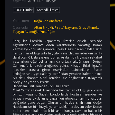
Yapım Yılı
2019
Ülke
Türkiye
1080P Filmler
Komedi Filmleri
Yönetmen
Doğa Can Anafarta
Oyuncular
Altan Erkekli
,
Fırat Albayram
,
Giray Altınok
,
Toygan Avanoğlu
,
Yusuf Çim
Eser, kız lisesinin kapanması üzerine erkek lisesinde
eğitimlerine devam eden karakterlerin yarattığı komik
karmaşayı konu alır. Çamlıca Erkek Lisesi’nin en haylaz sınıfı
her zaman olduğu gibi haytalıklarına devam ederken sınıfa
dahil olan 6 kızla şaşkına döner. Aralarında kıyasıya rekabet
yaşanırken eğlenceli anların da ortaya çıktığı yapım Doğan
Can Anafarta direktörlüğünde çekilir. Hikaye, Rıfat Ilgaz’ın
klasikler arasına giren eserinden esinlenilerek Evren
Erdoğan ve Ayşe Balıbey tarafından yeniden kaleme alınır.
Siz de Hababam Sınıfı Yeniden izle bağlantısına tıklayarak
projeyi seyredebilirsiniz.
Hababam Sınıfı Yeniden Konusu Nedir?
Özel Çamlıca Erkek Lisesi’nde her zaman olduğu gibi klasik
bir gün yaşanır. Sabah koridorlarda koşturan gençler ve
yavaş yavaş okula giriş yapan öğretmenler aynı diyaloglar
eşliğinde güne başlar. Okulun en haylaz sınıfı namı değer
Hababam ise tüm hızıyla yaramazlıklarına devam eder. Derse
az bir zaman kala ortalık bir anda karışır. Camdan bakan bir
öğrenci “Onlar kız mı?” diye şaşkınlıkla tepki verince bir anda