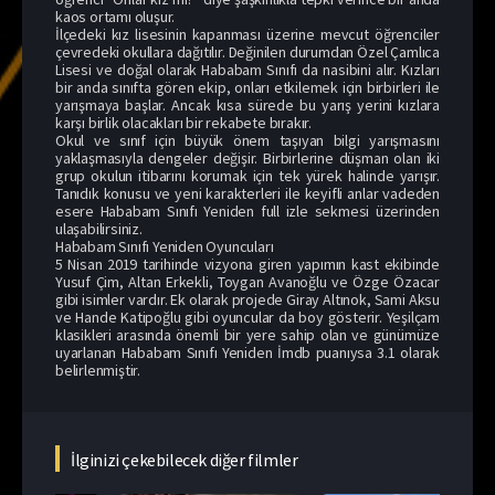
kaos ortamı oluşur.
İlçedeki kız lisesinin kapanması üzerine mevcut öğrenciler
çevredeki okullara dağıtılır. Değinilen durumdan Özel Çamlıca
Lisesi ve doğal olarak Hababam Sınıfı da nasibini alır. Kızları
bir anda sınıfta gören ekip, onları etkilemek için birbirleri ile
yarışmaya başlar. Ancak kısa sürede bu yarış yerini kızlara
karşı birlik olacakları bir rekabete bırakır.
Okul ve sınıf için büyük önem taşıyan bilgi yarışmasını
yaklaşmasıyla dengeler değişir. Birbirlerine düşman olan iki
grup okulun itibarını korumak için tek yürek halinde yarışır.
Tanıdık konusu ve yeni karakterleri ile keyifli anlar vadeden
esere Hababam Sınıfı Yeniden full izle sekmesi üzerinden
ulaşabilirsiniz.
Hababam Sınıfı Yeniden Oyuncuları
5 Nisan 2019 tarihinde vizyona giren yapımın kast ekibinde
Yusuf Çim, Altan Erkekli, Toygan Avanoğlu ve Özge Özacar
gibi isimler vardır. Ek olarak projede Giray Altınok, Sami Aksu
ve Hande Katipoğlu gibi oyuncular da boy gösterir. Yeşilçam
klasikleri arasında önemli bir yere sahip olan ve günümüze
uyarlanan Hababam Sınıfı Yeniden İmdb puanıysa 3.1 olarak
belirlenmiştir.
İlginizi çekebilecek diğer filmler