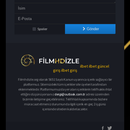
Spoiler
Gönder
ilbet
ilbet güncel
giriş
ilbet giriş
Filmhdizle.org olarak 5651 Sayılı Kanun uyarınca içerik sağlayıcı bir
platformuz. Sitemizdeki tüm içerikler site üyeleri tarafından
eklenmektedir. Platformumuzda yer alan içeriklerin telif hakkı ihlal
ettiğini düşünüyorsanız
dergi@outlook.com.tr
adresi üzerinden
bizimle iletişime geçebilirsiniz. Telif ihlali kapsamında bizlere
müracaat etmeniz durumunda ilgili içerik en geç 2 iş günü
içerisinde siteden kaldırılacaktır.