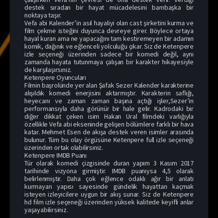
destek sıradan bir hayat mücadelesini bambaşka bir
noktaya taşır.
Vefa abi Kalender’in asıl hayaliyi olan cast şirketini kurma ve
film çekme isteğini duyunca devreye girer. Böylece ortaya
hayal kuran ama ne yapacağını tam kestiremeyen bir adamın
komik, dağınık ve eğlenceli yolculuğu çıkar. Siz de Ketenpere
izle seçeneği üzerinden sadece bir komedi değil, aynı
zamanda hayata tutunmaya çalışan bir karakter hikayesiyle
de karşılaşırsınız.
Ketenpere Oyuncuları
Filmin başrolünde yer alan Şafak Sezer Kalender karakterine
alışıldık komedi enerjisini aktarmıştır. Karakterin saflığı,
heyecanı ve zaman zaman başına açtığı işler,Sezer’in
performansıyla daha görünür bir hale gelir. Kadrodaki bir
diğer dikkat çeken isim Hakan Ural filmdeki varlığıyla
özellikle Vefa abi ekseninde gelişen bölümlere farklı bir hava
katar. Mehmet Esen de akışa destek veren isimler arasında
bulunur. Tüm bu olay örgüsüne Ketenpere full izle seçeneği
üzerinden ortak olabilirsiniz.
Ketenpere IMDB Puanı
Tür olarak komedi çizgisinde duran yapım 3 Kasım 2017
tarihinde vizyona girmiştir. IMDB puanıysa 4,5 olarak
belirlenmiştir. Daha çok eğlence odaklı ağır bir anlatı
kurmayan yapısı sayesinde gündelik hayattan kaçmak
isteyen izleyicilere uygun bir akış sunar. Siz de Ketenpere
hd film izle seçeneği üzerinden yüksek kalitede keyifli anlar
yaşayabilirsiniz.