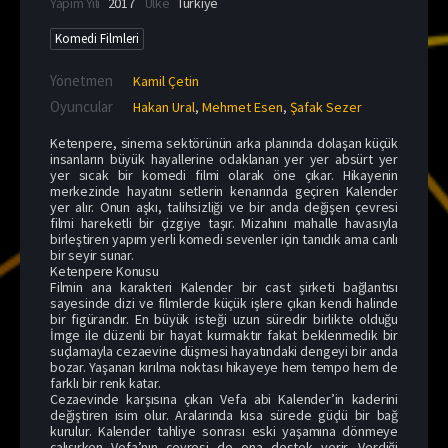
Yapım Yılı
2017
Ülke
Türkiye
Komedi Filmleri
Yönetmen
Kamil Çetin
Oyuncular
Hakan Ural
,
Mehmet Esen
,
Şafak Sezer
Ketenpere, sinema sektörünün arka planında dolaşan küçük
insanların büyük hayallerine odaklanan yer yer absürt yer
yer sıcak bir komedi filmi olarak öne çıkar. Hikayenin
merkezinde hayatını setlerin kenarında geçiren Kalender
yer alır. Onun aşkı, talihsizliği ve bir anda değişen çevresi
filmi hareketli bir çizgiye taşır. Mizahını mahalle havasıyla
birleştiren yapım yerli komedi sevenler için tanıdık ama canlı
bir seyir sunar.
Ketenpere Konusu
Filmin ana karakteri Kalender bir cast şirketi bağlantısı
sayesinde dizi ve filmlerde küçük işlere çıkan kendi halinde
bir figürandır. En büyük isteği uzun süredir birlikte olduğu
İmge ile düzenli bir hayat kurmaktır fakat beklenmedik bir
suçlamayla cezaevine düşmesi hayatındaki dengeyi bir anda
bozar. Yaşanan kırılma noktası hikayeye hem tempo hem de
farklı bir renk katar.
Cezaevinde karşısına çıkan Vefa abi Kalender’in kaderini
değiştiren isim olur. Aralarında kısa sürede güçlü bir bağ
kurulur. Kalender tahliye sonrası eski yaşamına dönmeye
çalışırken Vefa’nın çevresi de ona destek verir. Verdiği