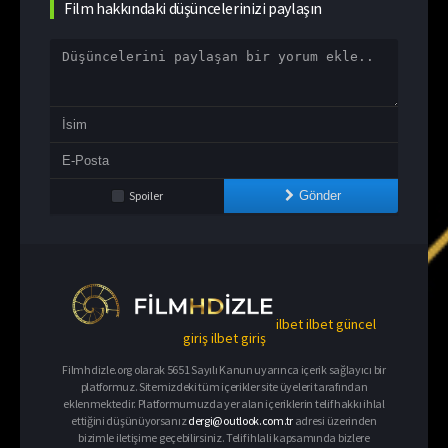
Film hakkındaki düşüncelerinizi paylaşın
Spoiler
Gönder
ilbet
ilbet güncel
giriş
ilbet giriş
Filmhdizle.org olarak 5651 Sayılı Kanun uyarınca içerik sağlayıcı bir
platformuz. Sitemizdeki tüm içerikler site üyeleri tarafından
eklenmektedir. Platformumuzda yer alan içeriklerin telif hakkı ihlal
ettiğini düşünüyorsanız
dergi@outlook.com.tr
adresi üzerinden
bizimle iletişime geçebilirsiniz. Telif ihlali kapsamında bizlere