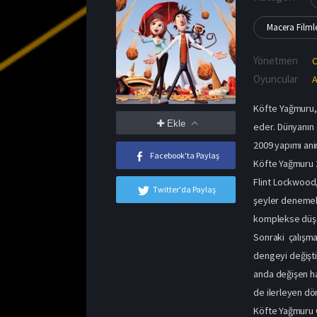
Macera Filmle
Yönetmen
C
Oyuncular
A
Köfte Yağmuru,
Ekle
eder. Dünyanın 
2009 yapımı ani
Facebook'ta Paylaş
Köfte Yağmuru 
Flint Lockwood, 
Twitter'da Paylaş
şeyler denemekt
komplekse düşer
Sonraki çalışm
dengeyi değişti
anda değişen ha
de ilerleyen dö
Köfte Yağmuru 