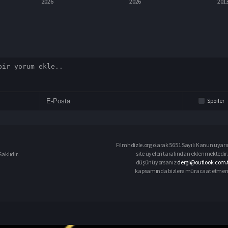
2026
2026
2013
Spoiler
Filmhdizle.org olarak 5651 Sayılı Kanun uyarın
site üyeleri tarafından eklenmektedir. 
aklıdır.
düşünüyorsanız
dergi@outlook.com.t
kapsamında bizlere müracaat etmeniz d