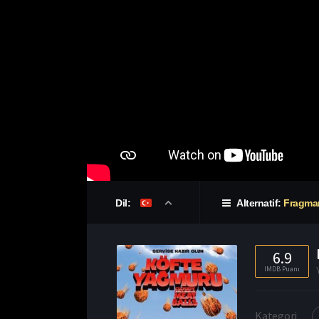
Dil:
Alternatif:
Fragma
6.9
IMDB Puanı
Kategori