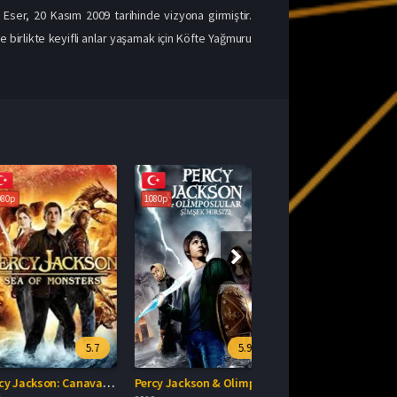
 Eser, 20 Kasım 2009 tarihinde vizyona girmiştir.
le birlikte keyifli anlar yaşamak için Köfte Yağmuru
1080p
5.7
5.9
Percy Jackson: Canavarlar Denizi Türkçe Dublaj İzle
Percy Jackson & Olimposlular Şimşek Hırsızı 2010 İzle