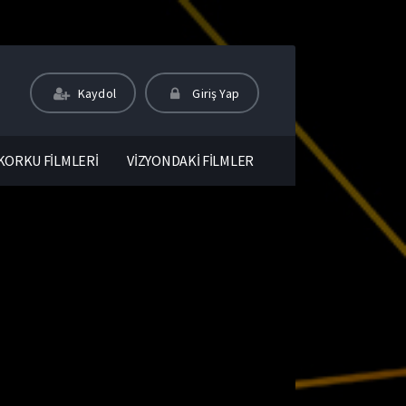
Kaydol
Giriş Yap
KORKU FİLMLERİ
VİZYONDAKİ FİLMLER