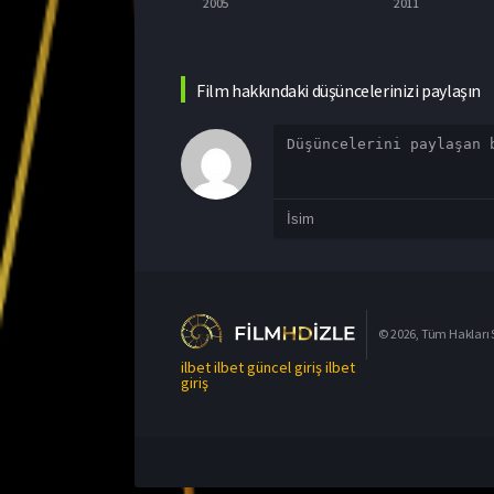
026
2005
2011
Film hakkındaki düşüncelerinizi paylaşın
© 2026, Tüm Hakları S
ilbet
ilbet güncel giriş
ilbet
giriş