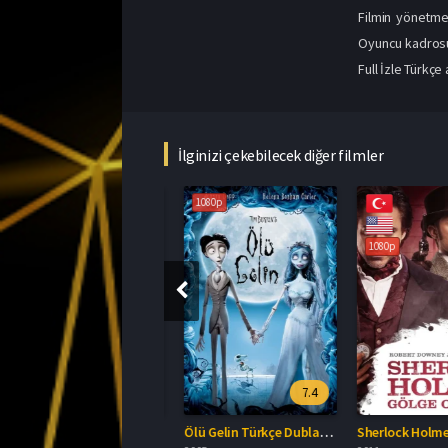
Filmin yönetmen
Oyuncu kadrosund
Full İzle Türkçe 
İlginizi çekebilecek diğer filmler
1080p
1080p
1080p
8.1
7.4
Tonari no Totoro 2007 Full İzle
Ölü Gelin Türkçe Dublaj İzle