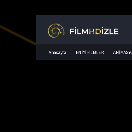
Anasayfa
EN İYİ FİLMLER
ANİMASYO