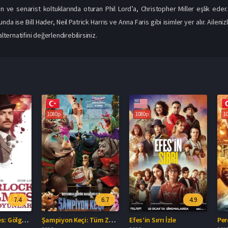
 ve senarist koltuklarında oturan Phil Lord’a, Christopher Miller eşlik eder.
a ise Bill Hader, Neil Patrick Harris ve Anna Faris gibi isimler yer alır. Aileniz
alternatifini değerlendirebilirsiniz.
1080p
1080p
1080p
7.4
6.7
4.9
Sherlock Holmes: Gölge Oyunları Türkçe Dublaj İzle
Şampiyon Keçi: Tüm Zamanların En İyisi Türkçe Dublaj İzle
Efes’in Sırrı İzle