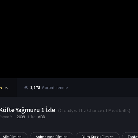
1,178
Görüntülenme
n
Köfte Yağmuru 1 İzle
(
Cloudy with a Chance of Meatballs
)
Yapım Yılı
2009
Ülke
ABD
Aile Filmleri
Animasyon Filmleri
Bilim Kurgu Filmleri
Fantez