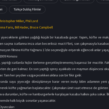
ri
Türkçe Dublaj Filmler
hristopher Miller
,
Phil Lord
nna Faris
,
Bill Hader
,
Bruce Campbell
 yiyeceklerin gökten yağdığı küçük bir kasabada geçer. Yapım, köfte ve mak
en saçma icatlarına imza atan beceriksiz mucit Flint, son çalışmasıyla kasaba
masyon filmine Köfte Yağmuru 1 İzle seçeneğiyle erişerek eğlenceli anlar yaşaya
2009 Konusu
yaptığı icatlarda hiçbir ilerleme gerçekleştirememiş başarısız bir mucittir. Fak
en de geri kalmaz. En son yaptığı sprey ayakkabı ve maymun düşüncesi okuma 
. Tam her şeyden vazgeçecekken aklına son bir fikir gelir.
asında suyu yiyeceğe dönüştümeye karar veren inatçı bilim adamının yeni gö
rerek köfte yağmurları başlatacaktır. Çalışmaları ümit vaat etmese de gökten 
va durumları, köfte ve hamburgerlerle karşılaşan kasaba halkını şoka sokar. 
nemde halk büyük sorunlar yaşanacaktır.
Oyuncuları