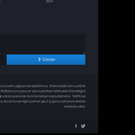
2010
Gönder
ca içerik sağlayıcı bir platformuz. Sitemizdeki tüm içerikler
Platformumuzda yer alan içeriklerin telif hakkı ihlal ettiğini
r
adresi üzerinden bizimle iletişime geçebilirsiniz. Telif ihlali
urumunda ilgili içerik en geç 2 iş günü içerisinde siteden
kaldırılacaktır.