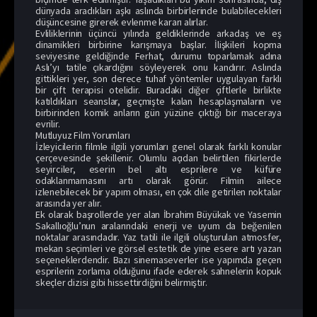
dünyada aradıkları aşkı aslında birbirlerinde bulabilecekleri
düşüncesine girerek evlenme kararı alırlar.
Evliliklerinin üçüncü yılında geldiklerinde arkadaş ve eş
dinamikleri birbirine karışmaya başlar. İlişkileri kopma
seviyesine geldiğinde Ferhat, durumu toparlamak adına
Aslı’yı tatile çıkardığını söyleyerek onu kandırır. Aslında
gittikleri yer, son derece tuhaf yöntemler uygulayan farklı
bir çift terapisi otelidir. Buradaki diğer çiftlerle birlikte
katıldıkları seanslar, geçmişte kalan hesaplaşmaların ve
birbirinden komik anların gün yüzüne çıktığı bir maceraya
evrilir.
Mutluyuz Film Yorumları
İzleyicilerin filmle ilgili yorumları genel olarak farklı konular
çerçevesinde şekillenir. Olumlu açıdan belirtilen fikirlerde
seyirciler, eserin bel altı esprilere ve küfüre
odaklanmamasını artı olarak görür. Filmin ailece
izlenebilecek bir yapım olması, en çok dile getirilen noktalar
arasında yer alır.
Ek olarak başrollerde yer alan İbrahim Büyükak ve Yasemin
Sakallıoğlu’nun aralarındaki enerji ve uyum da beğenilen
noktalar arasındadır. Yaz tatili ile ilgili oluşturulan atmosfer,
mekan seçimleri ve görsel estetik de yine esere artı yazan
seçeneklerdendir. Bazı sinemaseverler ise yapımda geçen
esprilerin zorlama olduğunu ifade ederek sahnelerin kopuk
skeçler dizisi gibi hissettirdiğini belirmiştir.