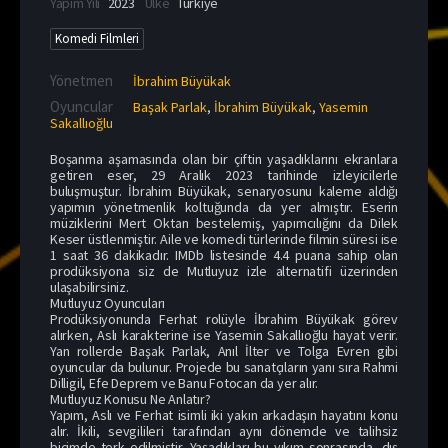
Yapım Yılı
2023
Ülke
Türkiye
Komedi Filmleri
Yönetmen
İbrahim Büyükak
Oyuncular
Başak Parlak
,
İbrahim Büyükak
,
Yasemin
Sakallıoğlu
Boşanma aşamasında olan bir çiftin yaşadıklarını ekranlara
getiren eser, 29 Aralık 2023 tarihinde izleyicilerle
buluşmuştur. İbrahim Büyükak, senaryosunu kaleme aldığı
yapımın yönetmenlik koltuğunda da yer almıştır. Eserin
müziklerini Mert Oktan bestelemiş, yapımcılığını da Dilek
Keser üstlenmiştir. Aile ve komedi türlerinde filmin süresi ise
1 saat 36 dakikadır. IMDb listesinde 4.4 puana sahip olan
prodüksiyona siz de Mutluyuz izle alternatifi üzerinden
ulaşabilirsiniz.
Mutluyuz Oyuncuları
Prodüksiyonunda Ferhat rolüyle İbrahim Büyükak görev
alırken, Aslı karakterine ise Yasemin Sakallıoğlu hayat verir.
Yan rollerde Başak Parlak, Anıl İlter ve Tolga Evren gibi
oyuncular da bulunur. Projede bu sanatçıların yanı sıra Rahmi
Dilligil, Efe Deprem ve Banu Fotocan da yer alır.
Mutluyuz Konusu Ne Anlatır?
Yapım, Aslı ve Ferhat isimli iki yakın arkadaşın hayatını konu
alır. İkili, sevgilileri tarafından aynı dönemde ve talihsiz
biçimde terk edilmiştir. Yaşadıkları bu yıkım sonrasında, dış