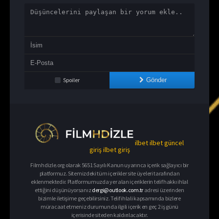
Spoiler
Gönder
ilbet
ilbet güncel
giriş
ilbet giriş
Filmhdizle.org olarak 5651 Sayılı Kanun uyarınca içerik sağlayıcı bir
platformuz. Sitemizdeki tüm içerikler site üyeleri tarafından
eklenmektedir. Platformumuzda yer alan içeriklerin telif hakkı ihlal
ettiğini düşünüyorsanız
dergi@outlook.com.tr
adresi üzerinden
bizimle iletişime geçebilirsiniz. Telif ihlali kapsamında bizlere
müracaat etmeniz durumunda ilgili içerik en geç 2 iş günü
içerisinde siteden kaldırılacaktır.