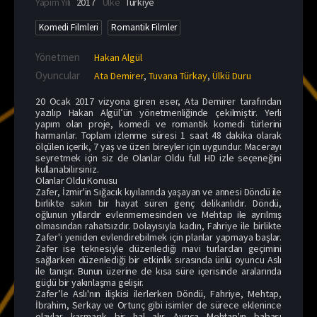
Yapım Yılı
2017
Ülke
Türkiye
Komedi Filmleri
Romantik Filmler
Yönetmen
Hakan Algül
Oyuncular
Ata Demirer
,
Tuvana Türkay
,
Ülkü Duru
20 Ocak 2017 vizyona giren eser, Ata Demirer tarafından
yazılıp Hakan Algül’ün yönetmenliğinde çekilmiştir. Yerli
yapım olan proje, komedi ve romantik komedi türlerini
harmanlar. Toplam izlenme süresi 1 saat 48 dakika olarak
ölçülen içerik, 7 yaş ve üzeri bireyler için uygundur. Macerayı
seyretmek için siz de Olanlar Oldu full HD izle seçeneğini
kullanabilirsiniz.
Olanlar Oldu Konusu
Zafer, İzmir'in Sığacık kıyılarında yaşayan ve annesi Döndü ile
birlikte sakin bir hayat süren genç delikanlıdır. Döndü,
oğlunun yıllardır evlenmemesinden ve Mehtap ile ayrılmış
olmasından rahatsızdır. Dolayısıyla kadın, Fahriye ile birlikte
Zafer'i yeniden evlendirebilmek için planlar yapmaya başlar.
Zafer ise teknesiyle düzenlediği mavi turlardan geçimini
sağlarken düzenlediği bir etkinlik sırasında ünlü oyuncu Aslı
ile tanışır. Bunun üzerine de kısa süre içerisinde aralarında
güçlü bir yakınlaşma gelişir.
Zafer’le Aslı'nın ilişkisi ilerlerken Döndü, Fahriye, Mehtap,
İbrahim, Serkay ve Ortunç gibi isimler de sürece eklenince
olaylar karmaşık bir hal alır. Ayrıca Mehtap'ın babası