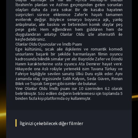
İbrahim'in planları ve Aslı'nın geçmişinden gelen sorunları
olayları daha da zora sokar. Bir de kasaba hayatının
sürprizleri sürece eklenince Zafer'in hayatı tamamen
evrilerek değişir. Böylece senaryo boyunca aşk, yanlış
anlaşılmalar, aile baskısı ve birbirinden komik olaylar peş
peşe gelir. Hem eğlendiren hem güldüren hem de
duygulandıran anlatıyı Olanlar Oldu izle alternatifi ile
keşfedebilirsiniz.
Olanlar Oldu Oyuncular ve İmdb Puanı
Ege kültürünü, sıcak aile ilişkilerini ve romantik komedi
unsurlarını başarılı bir şekilde harmanlayan filmin oyuncu
kadrosunda bilindik simalar yer alır. Başrolde Zafer ve Döndü
Hanım karakterlerine usta oyuncu Ata Demirer hayat verir.
Hikayede ona Aslı rolüyle yetenekli isim Tuvana Türkay ve
Fahriye kişiliğiyle sevilen sanatçı Ülkü Duru eşlik eder. Aynı
zamanda olay örgüsünde Salih Kalyon, Seda Güven, Renan
Bilek ve Toprak Sergen gibi isimler de bulunur.
Yine Olanlar Oldu İmdb puanı ise 10 üzerinden 6.2 olarak
belirtilmiştir. Söz edilen değerin belirlenmesi için toplamda 5
binden fazla kişi platformda oy kullanmıştır.
İlginizi çekebilecek diğer filmler