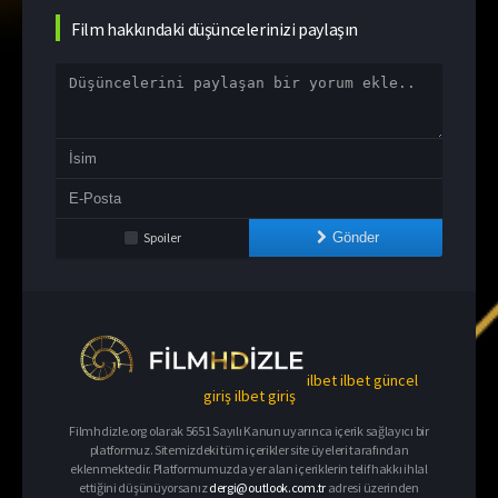
Film hakkındaki düşüncelerinizi paylaşın
Spoiler
Gönder
ilbet
ilbet güncel
giriş
ilbet giriş
Filmhdizle.org olarak 5651 Sayılı Kanun uyarınca içerik sağlayıcı bir
platformuz. Sitemizdeki tüm içerikler site üyeleri tarafından
eklenmektedir. Platformumuzda yer alan içeriklerin telif hakkı ihlal
ettiğini düşünüyorsanız
dergi@outlook.com.tr
adresi üzerinden