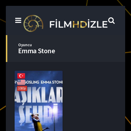
Oyuncu
Emma Stone
1080p