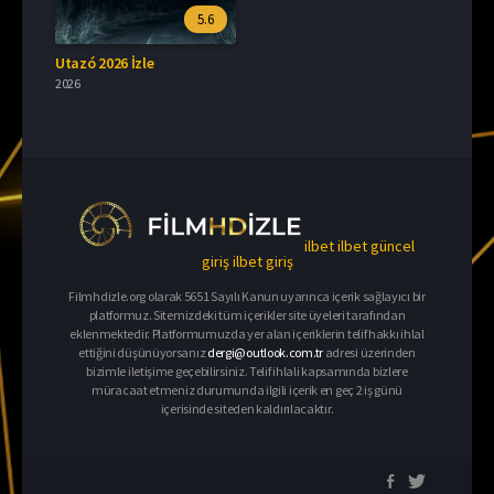
5.6
Utazó 2026 İzle
2026
ilbet
ilbet güncel
giriş
ilbet giriş
Filmhdizle.org olarak 5651 Sayılı Kanun uyarınca içerik sağlayıcı bir
platformuz. Sitemizdeki tüm içerikler site üyeleri tarafından
eklenmektedir. Platformumuzda yer alan içeriklerin telif hakkı ihlal
ettiğini düşünüyorsanız
dergi@outlook.com.tr
adresi üzerinden
bizimle iletişime geçebilirsiniz. Telif ihlali kapsamında bizlere
müracaat etmeniz durumunda ilgili içerik en geç 2 iş günü
içerisinde siteden kaldırılacaktır.