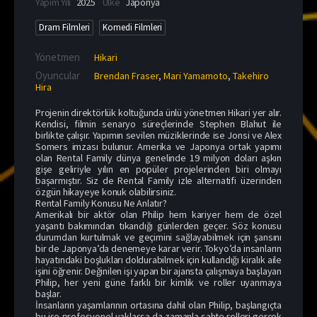
Yapım Yılı
2025
Ülke
Japonya
Dram Filmleri
Komedi Filmleri
Yönetmen
Hikari
Oyuncular
Brendan Fraser
,
Mari Yamamoto
,
Takehiro
Hira
Projenin direktörlük koltuğunda ünlü yönetmen Hikari yer alır.
Kendisi, filmin senaryo süreçlerinde Stephen Blahut ile
birlikte çalışır. Yapımın sevilen müziklerinde ise Jonsi ve Alex
Somers imzası bulunur. Amerika ve Japonya ortak yapımı
olan Rental Family dünya genelinde 19 milyon doları aşkın
gişe geliriyle yılın en popüler projelerinden biri olmayı
başarmıştır. Siz de Rental Family izle alternatifi üzerinden
özgün hikayeye konuk olabilirsiniz.
Rental Family Konusu Ne Anlatır?
Amerikalı bir aktör olan Philip hem kariyer hem de özel
yaşantı bakımından tıkandığı günlerden geçer. Söz konusu
durumdan kurtulmak ve geçimini sağlayabilmek için şansını
bir de Japonya’da denemeye karar verir. Tokyo’da insanların
hayatındaki boşlukları doldurabilmek için kullandığı kiralık aile
işini öğrenir. Değinilen işi yapan bir ajansta çalışmaya başlayan
Philip, her yeni güne farklı bir kimlik ve roller uyanmaya
başlar.
İnsanların yaşamlarının ortasına dahil olan Philip, başlangıçta
bu işe profesyonel yaklaşsa da zamanla sahte rolleri gerçek