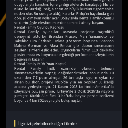
duygularıyla karıştırır. İçine girdiği ailelerde karşılaştığı Mia ve
Kikuo ile kurduğu bağ, ajansın en büyük kuralını çiğnemesine
neden olur. Bu süreçte aldığı kararlar Philip’in hayatında geri
dönüşü olmayan yollar açar. Dolayısıyla Rental Family konusu
ve derinliğiyle eleştirmenlerden tam not almayı başarır.
Rental Family Oyuncu Kadrosu
Rental Family oyuncuları arasında projenin başrolünü
deneyimli aktörler Brendan Fraser, Mari Yamamoto ve
Takehiro Hira üstlenir. Onlara gösterim boyunca Shannon
Mahina Gorman ve Akira Emoto gibi Japon sinemasının
sevilen isimleri eşlik eder. Oyuncuların filmin 110 dakikalık
gösterim süresi boyunca sergilediği performans izleyicilerin
beğenisini kazanır.
Rental Family IMDb Puanı Kaçtır?
Rental Family İmdb üzerinde oturumu bulunan
sinemaseverlerin yaptığı değerlendirmeler sonucunda 10
üzerinden 7.7 puan almıştır. 26 bini aşkın üyenin oyları ile
alınan bu skor, projeyi IMDb’de yılın en popüler 50 içeriği
arasına yerleştirmiştir. 21 Kasım 2025 tarihinde Amerika’da
izleyiciyle buluşan proje, Türkiye’de 2 Ocak 2026’da vizyona
girmiştir. Kiralık Aile filmi 3 haftalık beyaz perde serüveni
boyunca 4 bin 302 seyirciyle buluşmuştur.
İlginizi çekebilecek diğer filmler