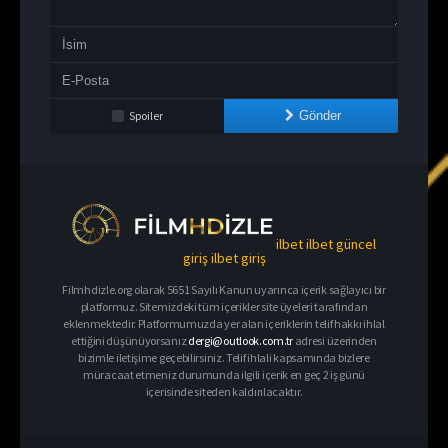
Spoiler
Gönder
ilbet
ilbet güncel
giriş
ilbet giriş
Filmhdizle.org olarak 5651 Sayılı Kanun uyarınca içerik sağlayıcı bir
platformuz. Sitemizdeki tüm içerikler site üyeleri tarafından
eklenmektedir. Platformumuzda yer alan içeriklerin telif hakkı ihlal
ettiğini düşünüyorsanız
dergi@outlook.com.tr
adresi üzerinden
bizimle iletişime geçebilirsiniz. Telif ihlali kapsamında bizlere
müracaat etmeniz durumunda ilgili içerik en geç 2 iş günü
içerisinde siteden kaldırılacaktır.