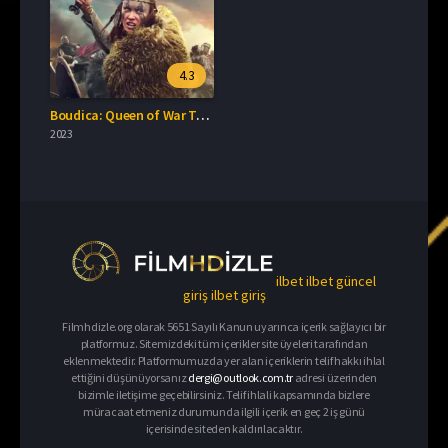
4.3
Boudica: Queen of War Türkçe Dublaj İzle
2023
ilbet
ilbet güncel
giriş
ilbet giriş
Filmhdizle.org olarak 5651 Sayılı Kanun uyarınca içerik sağlayıcı bir
platformuz. Sitemizdeki tüm içerikler site üyeleri tarafından
eklenmektedir. Platformumuzda yer alan içeriklerin telif hakkı ihlal
ettiğini düşünüyorsanız
dergi@outlook.com.tr
adresi üzerinden
bizimle iletişime geçebilirsiniz. Telif ihlali kapsamında bizlere
müracaat etmeniz durumunda ilgili içerik en geç 2 iş günü
içerisinde siteden kaldırılacaktır.