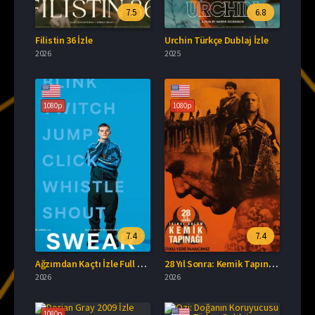
7.5
6.8
Filistin 36 İzle
Urchin Türkçe Dublaj İzle
2026
2025
1080p
1080p
7.4
7.4
Ağzımdan Kaçtı İzle Full HD İzle
28 Yıl Sonra: Kemik Tapınağı Türkçe Dublaj İzle
2026
2026
1080p