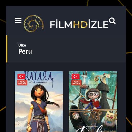
Ülke
Peru
1080p
1080p