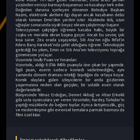
yüzünden vericiyi kurmayı başaramaz ve kasabayı terk eder.
Değinilen duruma içerleyen dönemin Belediye Başkanı
Nazmi, elektronik aletlere ilgi duyan ancak kasabanın delisi
olarak tanınan Emin’den yardım ister. Akabinde ikili, uzun
uğraşlar sonucunda siyah beyaz ekranı çalıştırmayı başarır.
Televizyonun çalıştığını öğrenen kasaba halkı, büyük bir
coşku ve merakla ekran başına geçer. Ancak bu sevinç çok
kısa sürer. Zira orada yaşayanlar, Siti Ana’nın oğlu Rıfat’ın
Kıbrıs Barış Harekatı’nda şehit olduğunu öğrenir. Teknolojiyle
getirdiği bu yıkım, Emin ve Siti Ana’nın televizyonu toprağa
gömmesine yol açar.
Vizontele İmdb Puanı ve Yorumları
Vizontele, aldığı 8.0’lık IMDb puanıyla öne çıkan bir yapımdır.
İlgili puan, eserin sadece komedi vadetmediğini, aynı
zamanda dönem draması niteliği taşıdığını da ortaya koyar.
Komik olaylara gülen izleyicilerin bir anda gözlerinin
yaşarmasına neden olan geçişler, bir ustalık eseri olarak
değerlendirilir.
Bünyesinde Yılmaz Erdoğan, Demet Akbağ ve Altan Erkekli
gibi usta oyunculara yer veren Vizontele; Kardeş Türküler’in
yaptığı müziklerle de beğeni toplar. Ayrıca iletişimsizlik, göç
ve modernleşme gibi evrensel temalara parmak basması da
filmi özel kılar.
İlginizi çekebilecek diğer filmler