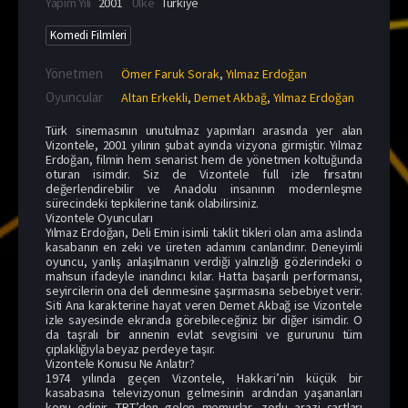
Yapım Yılı
2001
Ülke
Türkiye
Komedi Filmleri
Yönetmen
Ömer Faruk Sorak
,
Yılmaz Erdoğan
Oyuncular
Altan Erkekli
,
Demet Akbağ
,
Yılmaz Erdoğan
Türk sinemasının unutulmaz yapımları arasında yer alan
Vizontele, 2001 yılının şubat ayında vizyona girmiştir. Yılmaz
Erdoğan, filmin hem senarist hem de yönetmen koltuğunda
oturan isimdir. Siz de Vizontele full izle fırsatını
değerlendirebilir ve Anadolu insanının modernleşme
sürecindeki tepkilerine tanık olabilirsiniz.
Vizontele Oyuncuları
Yılmaz Erdoğan, Deli Emin isimli taklit tikleri olan ama aslında
kasabanın en zeki ve üreten adamını canlandırır. Deneyimli
oyuncu, yanlış anlaşılmanın verdiği yalnızlığı gözlerindeki o
mahsun ifadeyle inandırıcı kılar. Hatta başarılı performansı,
seyircilerin ona deli denmesine şaşırmasına sebebiyet verir.
Siti Ana karakterine hayat veren Demet Akbağ ise Vizontele
izle sayesinde ekranda görebileceğiniz bir diğer isimdir. O
da taşralı bir annenin evlat sevgisini ve gururunu tüm
çıplaklığıyla beyaz perdeye taşır.
Vizontele Konusu Ne Anlatır?
1974 yılında geçen Vizontele, Hakkari’nin küçük bir
kasabasına televizyonun gelmesinin ardından yaşananları
konu edinir. TRT’den gelen memurlar, zorlu arazi şartları