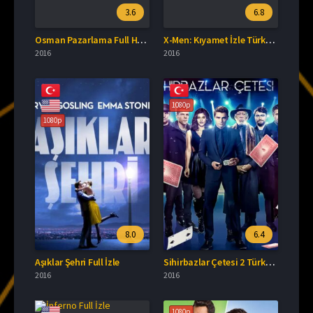
3.6
6.8
Osman Pazarlama Full HD İzle
X-Men: Kıyamet İzle Türkçe Dublaj
2016
2016
1080p
1080p
8.0
6.4
Aşıklar Şehri Full İzle
Sihirbazlar Çetesi 2 Türkçe Dublaj İzle
2016
2016
1080p