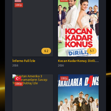
1080p
6.2
5.7
İnferno Full İzle
Kocan Kadar Konuş: Diriliş 2 Full HD İzle
2016
2016
1080p
1080p