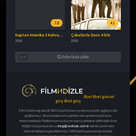
7.8
4.1
Kaptan Amerika 3 Kahramanların Savaşı Türkçe Dublaj İzle
Çakallarla Dans 4 İzle
2016
2016
Daha fazla yükle
1
/
2
ilbet
ilbet güncel
giriş
ilbet giriş
Filmhdizle.org olarak 5651 Sayılı Kanun uyarınca içerik sağlayıcı bir
platformuz. Sitemizdeki tüm içerikler site üyeleri tarafından
eklenmektedir. Platformumuzda yer alan içeriklerin telif hakkı ihlal
ettiğini düşünüyorsanız
dergi@outlook.com.tr
adresi üzerinden
bizimle iletişime geçebilirsiniz. Telif ihlali kapsamında bizlere