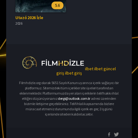
5.6
Utazó 2026 İzle
2026
ilbet
ilbet güncel
giriş
ilbet giriş
Filmhdizle.org olarak 5651 Sayılı Kanun uyarınca içerik sağlayıcı bir
platformuz. Sitemizdeki tüm içerikler site üyeleri tarafından
eklenmektedir. Platformumuzda yer alan içeriklerin telif hakkı ihlal
ettiğini düşünüyorsanız
dergi@outlook.com.tr
adresi üzerinden
bizimle iletişime geçebilirsiniz. Telif ihlali kapsamında bizlere
müracaat etmeniz durumunda ilgili içerik en geç 2 iş günü
içerisinde siteden kaldırılacaktır.