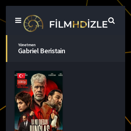
Yönetmen
Gabriel Beristain
1080p