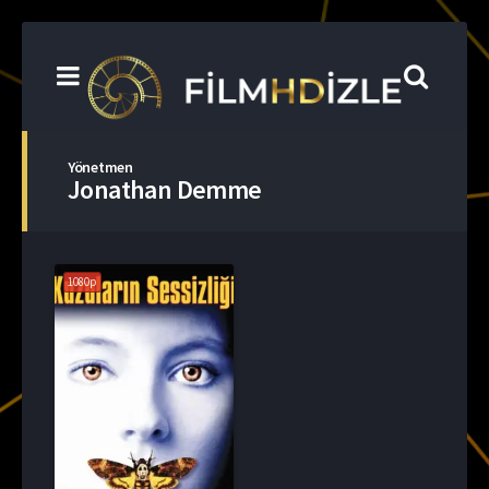
Yönetmen
Jonathan Demme
1080p