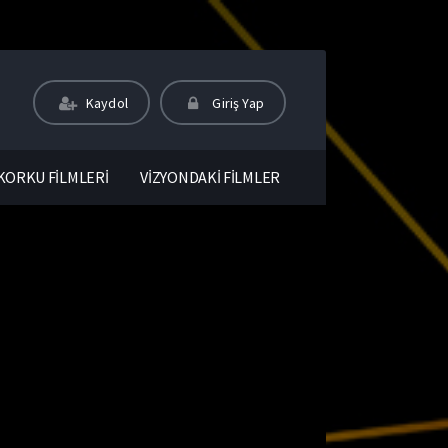
Kaydol
Giriş Yap
KORKU FİLMLERİ
VİZYONDAKİ FİLMLER