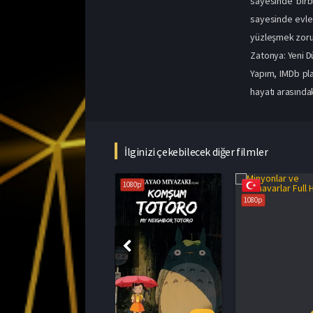
sayesinde birb
sayesinde evler
yüzleşmek zorun
Zatonya: Yeni D
Yapım, IMDb pla
hayatı arasındak
İlginizi çekebilecek diğer filmler
1080p
1080p