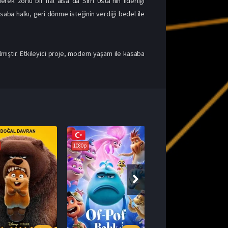
k zorlu bir hal alsa da Sırrı Usta’nın liderliği
aba halkı, geri dönme isteğinin verdiği bedel ile
mıştır. Etkileyici proje, modern yaşam ile kasaba
1080p
1080p