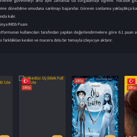
irlerine güvenmeyi ama aynı zamanda da sorgulamayı öğrenir. Yolculuk gidere
ine dönebilme umuduna sarılmayı başarırlar. Görevin sonlarına yaklaştıkça kas
da kalır.
ünya IMDb Puanı
tformunun kullanıcıları tarafından yapılan değerlendirmelere göre 6.1 puan al
i farklılıkları keskin ve macera dolu bir temayla izleyiciye aktarır.
1080p
1080p
1080p