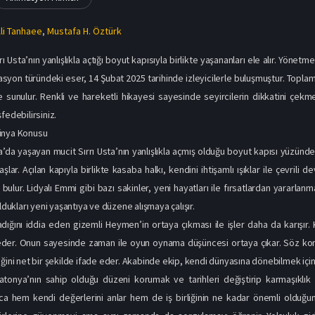
li Tanhaee
,
Mustafa H. Öztürk
rı Usta’nın yanlışlıkla açtığı boyut kapısıyla birlikte yaşananları ele alır. Yönet
asyon türündeki eser, 14 Şubat 2025 tarihinde izleyicilerle buluşmuştur. Topla
ine sunulur. Renkli ve hareketli hikayesi sayesinde seyircilerin dikkatini çekm
fedebilirsiniz.
ünya Konusu
’da yaşayan mucit Sırrı Usta’nın yanlışlıkla açmış olduğu boyut kapısı yüzünden
şlar. Açılan kapıyla birlikte kasaba halkı, kendini ihtişamlı ışıklar ile çevri
bulur. Lidyalı Emmi gibi bazı sakinler, yeni hayatları ile fırsatlardan yararlanm
oldukları yeni yaşantıya ve düzene alışmaya çalışır.
ığını iddia eden gizemli Heymen’in ortaya çıkması ile işler daha da karışır. 
eder. Onun sayesinde zaman ile oyun oynama düşüncesi ortaya çıkar. Söz konu
ğini net bir şekilde ifade eder. Akabinde ekip, kendi dünyasına dönebilmek için S
atonya’nın sahip olduğu düzeni korumak ve tarihleri değiştirip karmaşıklık
a hem kendi değerlerini anlar hem de iş birliğinin ne kadar önemli olduğunun