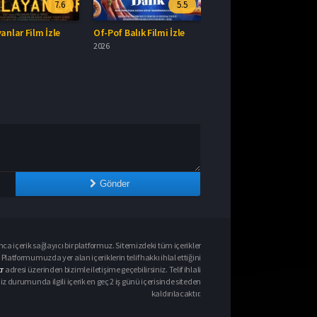
7.6
5.5
3.0
m İzle
Of-Pof Balık Filmi İzle
Tavşan Luna: Kalp Adası Full HD İzle
2026
2026
Gönder
ca içerik sağlayıcı bir platformuz. Sitemizdeki tüm içerikler
Platformumuzda yer alan içeriklerin telif hakkı ihlal ettiğini
r
adresi üzerinden bizimle iletişime geçebilirsiniz. Telif ihlali
urumunda ilgili içerik en geç 2 iş günü içerisinde siteden
kaldırılacaktır.