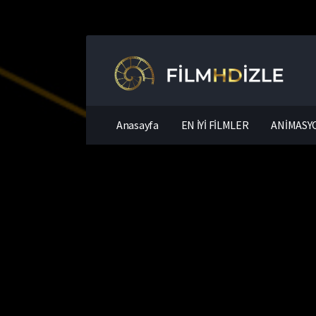
Anasayfa
EN İYİ FİLMLER
ANİMASYO