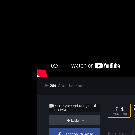
260
Görüntülenme
6.4
IMDB Puanı
Ekle
Kategori
Facebook'ta Paylaş