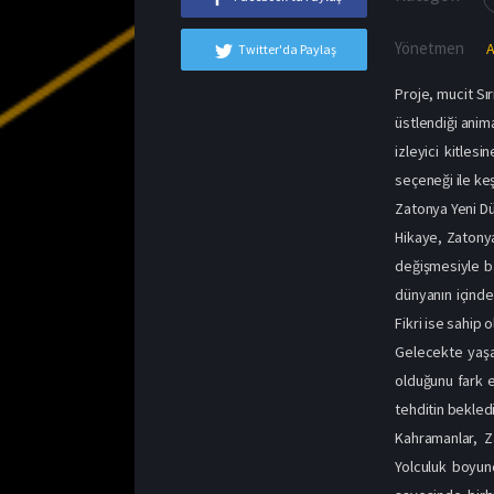
Yönetmen
A
Twitter'da Paylaş
Proje, mucit Sır
üstlendiği anim
izleyici kitles
seçeneği ile keş
Zatonya Yeni D
Hikaye, Zatonya
değişmesiyle ba
dünyanın içinde 
Fikri ise sahip 
Gelecekte yaşad
olduğunu fark 
tehditin bekledi
Kahramanlar, Z
Yolculuk boyunc