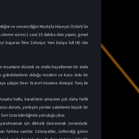
menliğini ve senaristliğini Mustafa Hüseyin Öztürk’ün
m izleme süresi 1 saat 15 dakika olan yapım, genel
eyi başaran filmi Zatonya: Yeni Dünya full HD izle
 insanların düzenli ve mutlu hayatlarının bir anda
li dev gökdelenlerin olduğu modern ve kaos dolu bir
aya çalışan birer ticaret insanına dönüşür. Tunç ile
Kasaba halkı, karakterin amacının çok daha farklı
su durum, yerleşim yerinin sakinlerini büyük bir
ırrı Usta liderliğinde yolculuğa çıkar.
 yaratmamak için dikkatli davranmak zorundadır.
 farkına varırlar. Zatonyalılar, üstlendiği görev