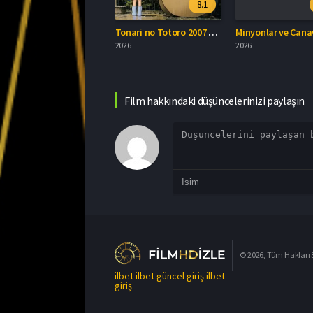
7.8
8.1
6.5
Küçük Cadı Kiki Türkçe Dublaj İzle
Tonari no Totoro 2007 Full İzle
Minyonlar ve Canavarlar Full HD İzle
2026
2026
Film hakkındaki düşüncelerinizi paylaşın
© 2026, Tüm Hakları S
ilbet
ilbet güncel giriş
ilbet
giriş