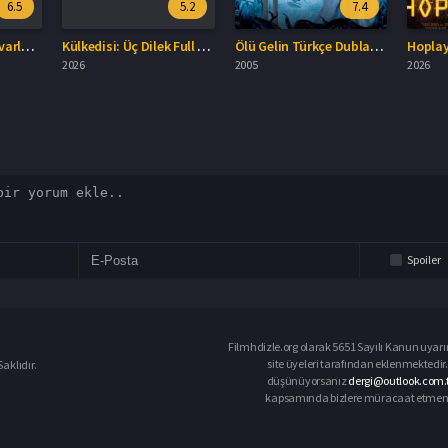
5.2
7.4
Külkedisi: Üç Dilek Full HD İzle
Ölü Gelin Türkçe Dublaj İzle
Hoplayanlar Fil
2026
2005
2026
Spoiler
Filmhdizle.org olarak 5651 Sayılı Kanun uyarın
site üyeleri tarafından eklenmektedir. 
aklıdır.
düşünüyorsanız
dergi@outlook.com.t
kapsamında bizlere müracaat etmeniz d