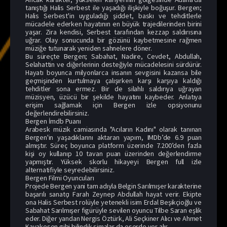
tanıştığı Halis Serbest ile yaşadığı ilişkiyle boğuşur. Bergen;
Halis Serbest'in uyguladığı şiddet, baskı ve tehditlerle
mücadele ederken hayatının en büyük trajedilerinden birini
yaşar. Zira kendisi, Serbest tarafından kezzap saldırısına
uğrar. Olay sonucunda bir gözünü kaybetmesine rağmen
müziğe tutunarak yeniden sahnelere döner.
Bu süreçte Bergen; Sabahat, Nadire, Cevdet, Abdullah,
Selahattin ve diğerlerinin desteğiyle mücadelesini sürdürür.
Hayatı boyunca milyonlarca insanın sevgisini kazansa bile
geçmişinden kurtulmaya çalışırken karşı karşıya kaldığı
tehditler sona ermez. Bir de silahlı saldırıya uğrayan
müzisyen, üzücü bir şekilde hayatını kaybeder. Anlatıya
erişim sağlamak için Bergen izle opsiyonunu
değerlendirebilirsiniz.
Bergen İmdb Puanı
Arabesk müzik camiasında "Acıların Kadını" olarak tanınan
Bergen'in yaşadıklarını aktaran yapım, IMDb’de 6.9 puan
almıştır. Süreç boyunca platform üzerinde 7.200’den fazla
kişi oy kullanıp 10 tavan puan üzerinden değerlendirme
yapmıştır. Yüksek skorlu hikayeyi Bergen full izle
alternatifiyle seyredebilirsiniz.
Bergen Filmi Oyuncuları
Projede Bergen yani tam adıyla Belgin Sarılmışer karakterine
başarılı sanatçı Farah Zeynep Abdullah hayat verir. Ekipte
ona Halis Serbest rolüyle yetenekli isim Erdal Beşikçioğlu ve
Sabahat Sarılmışer figürüyle sevilen oyuncu Tilbe Saran eşlik
eder. Diğer yandan Nergis Öztürk, Ali Seçkiner Alıcı ve Ahmet
Kayakesen gibi bilindik simalar da eserde yer alır.