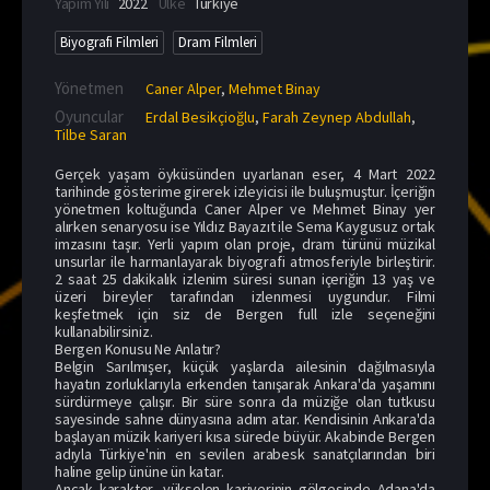
Yapım Yılı
2022
Ülke
Türkiye
Biyografi Filmleri
Dram Filmleri
Yönetmen
Caner Alper
,
Mehmet Binay
Oyuncular
Erdal Besikçioğlu
,
Farah Zeynep Abdullah
,
Tilbe Saran
Gerçek yaşam öyküsünden uyarlanan eser, 4 Mart 2022
tarihinde gösterime girerek izleyicisi ile buluşmuştur. İçeriğin
yönetmen koltuğunda Caner Alper ve Mehmet Binay yer
alırken senaryosu ise Yıldız Bayazıt ile Sema Kaygusuz ortak
imzasını taşır. Yerli yapım olan proje, dram türünü müzikal
unsurlar ile harmanlayarak biyografi atmosferiyle birleştirir.
2 saat 25 dakikalık izlenim süresi sunan içeriğin 13 yaş ve
üzeri bireyler tarafından izlenmesi uygundur. Filmi
keşfetmek için siz de Bergen full izle seçeneğini
kullanabilirsiniz.
Bergen Konusu Ne Anlatır?
Belgin Sarılmışer, küçük yaşlarda ailesinin dağılmasıyla
hayatın zorluklarıyla erkenden tanışarak Ankara'da yaşamını
sürdürmeye çalışır. Bir süre sonra da müziğe olan tutkusu
sayesinde sahne dünyasına adım atar. Kendisinin Ankara'da
başlayan müzik kariyeri kısa sürede büyür. Akabinde Bergen
adıyla Türkiye'nin en sevilen arabesk sanatçılarından biri
haline gelip ününe ün katar.
Ancak karakter, yükselen kariyerinin gölgesinde Adana'da