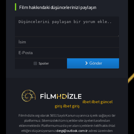
Film hakkındaki düşüncelerinizi paylaşın
Spoiler
Gönder
ilbet
ilbet güncel
giriş
ilbet giriş
Filmhdizle.org olarak 5651 Sayılı Kanun uyarınca içerik sağlayıcı bir
platformuz. Sitemizdeki tüm içerikler site üyeleri tarafından
eklenmektedir. Platformumuzda yer alan içeriklerin telif hakkı ihlal
ettiğini düşünüyorsanız
dergi@outlook.com.tr
adresi üzerinden