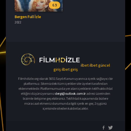
6.9
Bergen Full İzle
2022
ilbet
ilbet güncel
giriş
ilbet giriş
Filmhdizle.org olarak 5651 Sayılı Kanun uyarınca içerik sağlayıcı bir
platformuz. Sitemizdeki tüm içerikler site üyeleri tarafından
eklenmektedir. Platformumuzda yer alan içeriklerin telif hakkı ihlal
ettiğini düşünüyorsanız
dergi@outlook.com.tr
adresi üzerinden
bizimle iletişime geçebilirsiniz. Telif ihlali kapsamında bizlere
müracaat etmeniz durumunda ilgili içerik en geç 2 iş günü
içerisinde siteden kaldırılacaktır.