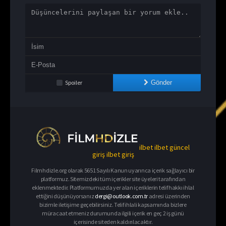
Spoiler
Gönder
ilbet
ilbet güncel
giriş
ilbet giriş
Filmhdizle.org olarak 5651 Sayılı Kanun uyarınca içerik sağlayıcı bir
platformuz. Sitemizdeki tüm içerikler site üyeleri tarafından
eklenmektedir. Platformumuzda yer alan içeriklerin telif hakkı ihlal
ettiğini düşünüyorsanız
dergi@outlook.com.tr
adresi üzerinden
bizimle iletişime geçebilirsiniz. Telif ihlali kapsamında bizlere
müracaat etmeniz durumunda ilgili içerik en geç 2 iş günü
içerisinde siteden kaldırılacaktır.