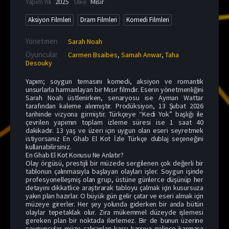
Yapım Yılı
2025
Ülke
Mısır
Aksiyon Filmleri
Dram Filmleri
Komedi Filmleri
Yönetmen
Sarah Noah
Oyuncular
Carmen Bsaibes
,
Samah Anwar
,
Taha
Desouky
Yapım; soygun temasını komedi, aksiyon ve romantik
unsurlarla harmanlayan bir Mısır filmdir. Eserin yönetmenliğini
Sarah Noah üstlenirken, senaryosu ise Ayman Wattar
tarafından kaleme alınmıştır. Prodüksiyon, 13 Şubat 2026
tarihinde vizyona girmiştir. Türkçeye “Kedi Yok” başlığı ile
çevrilen yapımın toplam izleme süresi ise 1 saat 40
dakikadır. 13 yaş ve üzeri için uygun olan eseri seyretmek
istiyorsanız En Ghab El Kot İzle Türkçe dublaj seçeneğini
kullanabilirsiniz.
En Ghab El Kot Konusu Ne Anlatır?
Olay örgüsü, prestijli bir müzede sergilenen çok değerli bir
tablonun çalınmasıyla başlayan olayları işler. Soygun işinde
profesyonelleşmiş olan grup, üstüne günlerce düşünüp her
detayını dikkatlice araştırarak tabloyu çalmak için kusursuza
yakın plan hazırlar. O büyük gün gelir çatar ve eseri almak için
müzeye girerler. Her şey yolunda giderken bir anda bütün
olaylar tepetaklak olur. Zira mükemmel düzeyde işlemesi
gereken plan bir noktada ilerlemez. Bir de bunun üzerine
soyguncular müze çalışanları karşı karşıya gelince karmaşa