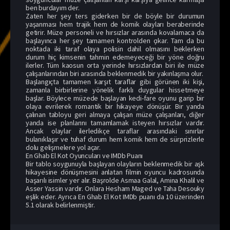
ben burdayım der.
Zaten her şey ters giderken bir de böyle bir durumun
yaşanması hem trajik hem de komik olayları beraberinde
getirir. Müze personeli ve hırsızlar arasında kovalamaca da
başlayınca her şey tamamen kontrolden çıkar. Tam da bu
noktada iki taraf olaya polisin dahil olmasını beklerken
durum hiç kimsenin tahmin edemeyeceği bir yöne doğru
ilerler. Tüm kaosun orta yerinde hırsızlardan biri ile müze
çalışanlarından biri arasında beklenmedik bir yakınlaşma olur.
Başlangıçta tamamen karşıt taraflar gibi görünen iki kişi,
zamanla birbirlerine yönelik farklı duygular hissetmeye
başlar. Böylece müzede başlayan kedi-fare oyunu garip bir
olaya evrilerek romantik bir hikayeye dönüşür. Bir yanda
çalınan tabloyu geri almaya çalışan müze çalışanları, diğer
yanda ise planlarını tamamlamak isteyen hırsızlar vardır.
Ancak olaylar ilerledikçe taraflar arasındaki sınırlar
bulanıklaşır ve tuhaf durum hem komik hem de sürprizlerle
dolu gelişmelere yol açar.
En Ghab El Kot Oyuncuları ve IMDb Puanı
Bir tablo soygunuyla başlayan olayların beklenmedik bir aşk
hikayesine dönüşmesini anlatan filmin oyuncu kadrosunda
başarılı isimler yer alır. Başrolde Asmaa Galal, Amina Khalil ve
Asser Yassin vardır. Onlara Hesham Maged ve Taha Desouky
eşlik eder. Ayrıca En Ghab El Kot IMDb puanı da 10 üzerinden
5.1 olarak belirlenmiştir.