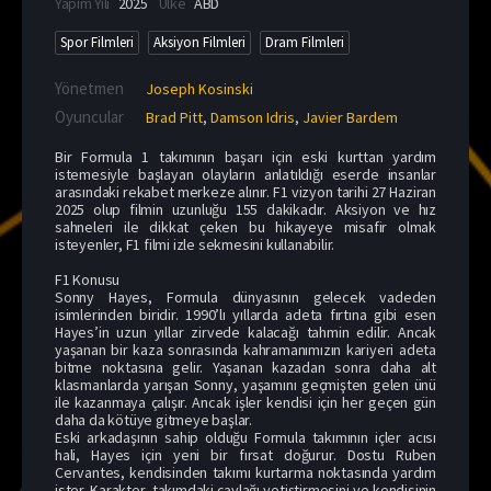
Yapım Yılı
2025
Ülke
ABD
Spor Filmleri
Aksiyon Filmleri
Dram Filmleri
Yönetmen
Joseph Kosinski
Oyuncular
Brad Pitt
,
Damson Idris
,
Javier Bardem
Bir Formula 1 takımının başarı için eski kurttan yardım
istemesiyle başlayan olayların anlatıldığı eserde insanlar
arasındaki rekabet merkeze alınır. F1 vizyon tarihi 27 Haziran
2025 olup filmin uzunluğu 155 dakikadır. Aksiyon ve hız
sahneleri ile dikkat çeken bu hikayeye misafir olmak
isteyenler, F1 filmi izle sekmesini kullanabilir.
F1 Konusu
Sonny Hayes, Formula dünyasının gelecek vadeden
isimlerinden biridir. 1990’lı yıllarda adeta fırtına gibi esen
Hayes’in uzun yıllar zirvede kalacağı tahmin edilir. Ancak
yaşanan bir kaza sonrasında kahramanımızın kariyeri adeta
bitme noktasına gelir. Yaşanan kazadan sonra daha alt
klasmanlarda yarışan Sonny, yaşamını geçmişten gelen ünü
ile kazanmaya çalışır. Ancak işler kendisi için her geçen gün
daha da kötüye gitmeye başlar.
Eski arkadaşının sahip olduğu Formula takımının içler acısı
hali, Hayes için yeni bir fırsat doğurur. Dostu Ruben
Cervantes, kendisinden takımı kurtarma noktasında yardım
ister. Karakter, takımdaki çaylağı yetiştirmesini ve kendisinin