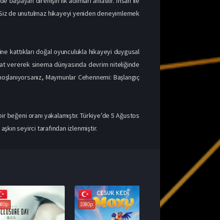
aşlayan direnişin ilk adımları anlatılır. İnsan ile
ler. Siz de unutulmaz hikayeyi yeniden deneyimlemek
ine kattıkları doğal oyunculukla hikayeyi duygusal
ayat vererek sinema dünyasında devrim niteliğinde
n hoşlanıyorsanız, Maymunlar Cehennemi: Başlangıç
r beğeni oranı yakalamıştır. Türkiye’de 5 Ağustos
şkın seyirci tarafından izlenmiştir.
1080p