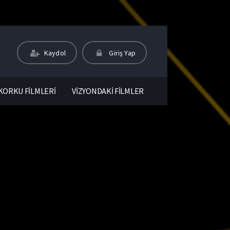
Kaydol
Giriş Yap
KORKU FİLMLERİ
VİZYONDAKİ FİLMLER