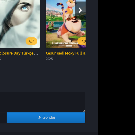
6.7
7.0
Disclosure Day Türkçe Dublaj İzle
Cesur Kedi Moxy Full HD İzle
2025
Gönder