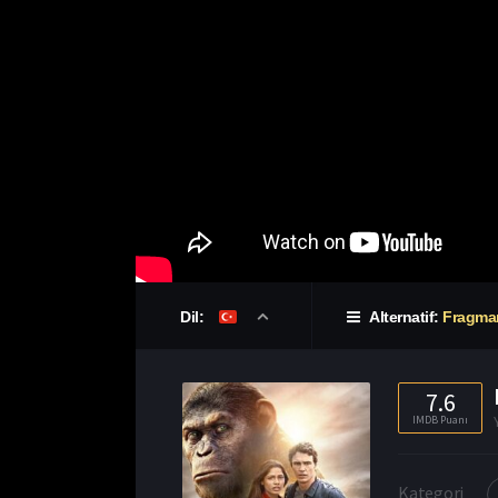
Dil:
Alternatif:
Fragma
7.6
IMDB Puanı
Kategori