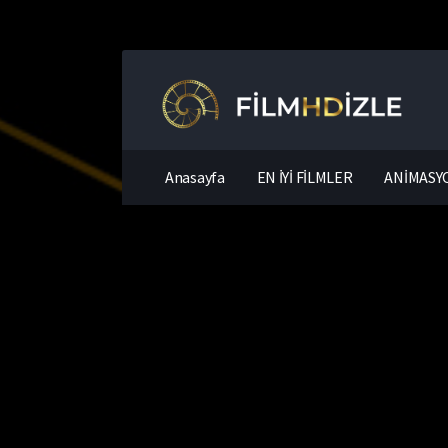
Anasayfa
EN İYİ FİLMLER
ANİMASYO