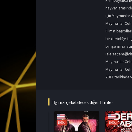
Film boyunca hem
hayvan arasında
için Maymunlar 
Maymunlar Cehe
Filmin başrolle
bir derinliğe t
bir işe imza at
izle seçeneğiyle
Maymunlar Cehe
Maymunlar Cehen
2011 tarihinde 
İlginizi çekebilecek diğer filmler
1080p
1080p
1080p