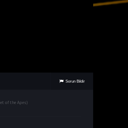
Sorun Bildir
net of the Apes
)