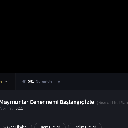
581
Görüntülenme
n
Maymunlar Cehennemi Başlangıç İzle
(
Rise of the Pla
Yapım Yılı
2011
Aksiyon Filmleri
Dram Filmleri
Gerilim Filmleri