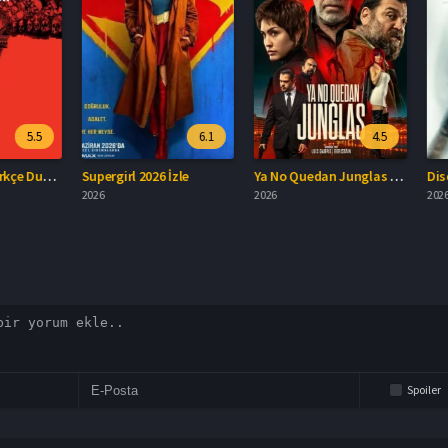
5.5
6.1
4.5
Derin Kabus Türkçe Dublaj İzle
Supergirl 2026 İzle
Ya No Quedan Junglas Türkçe Dublaj İzle
2026
2026
2026
Spoiler