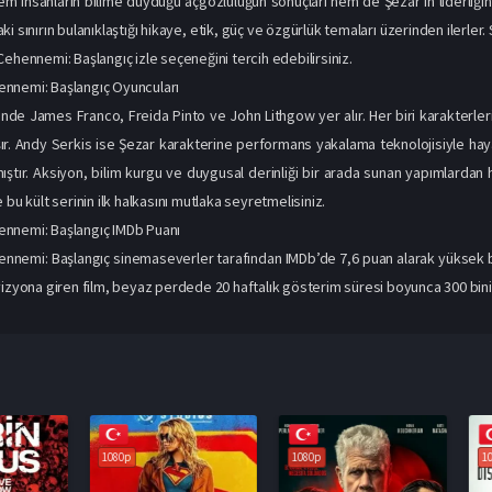
 insanların bilime duyduğu açgözlülüğün sonuçları hem de Şezar’ın liderliğinde b
ki sınırın bulanıklaştığı hikaye, etik, güç ve özgürlük temaları üzerinden iler
Cehennemi: Başlangıç izle seçeneğini tercih edebilirsiniz.
nnemi: Başlangıç Oyuncuları
rinde James Franco, Freida Pinto ve John Lithgow yer alır. Her biri karakterler
aşır. Andy Serkis ise Şezar karakterine performans yakalama teknolojisiyle h
mıştır. Aksiyon, bilim kurgu ve duygusal derinliği bir arada sunan yapımlarda
 bu kült serinin ilk halkasını mutlaka seyretmelisiniz.
nnemi: Başlangıç IMDb Puanı
nemi: Başlangıç sinemaseverler tarafından IMDb’de 7,6 puan alarak yüksek bi
vizyona giren film, beyaz perdede 20 haftalık gösterim süresi boyunca 300 bini a
1080p
1080p
1080p