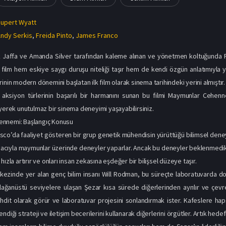
upert Wyatt
ndy Serkis
,
Freida Pinto
,
James Franco
 Jaffa ve Amanda Silver tarafından kaleme alınan ve yönetmen koltuğunda Ru
u film hem eskiye saygı duruşu niteliği taşır hem de kendi özgün anlatımıyla ye
inin modern dönemini başlatan ilk film olarak sinema tarihindeki yerini almıştır.
 aksiyon türlerinin başarılı bir harmanını sunan bu filmi Maymunlar Cehen
eyerek unutulmaz bir sinema deneyimi yaşayabilirsiniz.
nnemi: Başlangıç Konusu
isco’da faaliyet gösteren bir grup genetik mühendisin yürüttüğü bilimsel deneyl
acıyla maymunlar üzerinde deneyler yaparlar. Ancak bu deneyler beklenmedik 
hızla artırır ve onları insan zekasına eşdeğer bir bilişsel düzeye taşır.
kezinde yer alan genç bilim insanı Will Rodman, bu süreçte laboratuvarda d
lağanüstü seviyelere ulaşan Şezar kısa sürede diğerlerinden ayrılır ve çevr
tehdit olarak görür ve laboratuvar projesini sonlandırmak ister. Kafeslere h
ndiği strateji ve iletişim becerilerini kullanarak diğerlerini örgütler. Artık hede