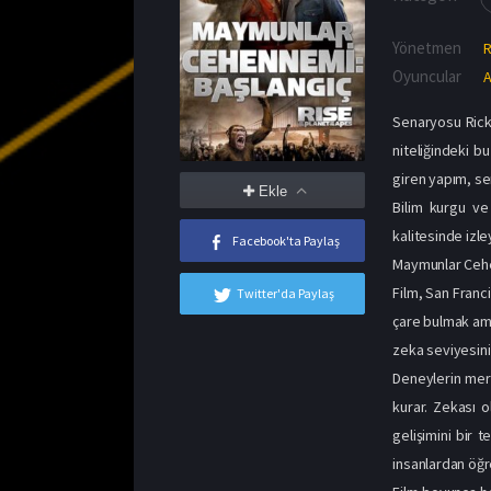
Yönetmen
R
Oyuncular
A
Senaryosu Rick
niteliğindeki b
giren yapım, ser
Ekle
Bilim kurgu ve
kalitesinde izl
Facebook'ta Paylaş
Maymunlar Cehe
Film, San Franc
Twitter'da Paylaş
çare bulmak am
zeka seviyesini 
Deneylerin mer
kurar. Zekası o
gelişimini bir 
insanlardan öğre