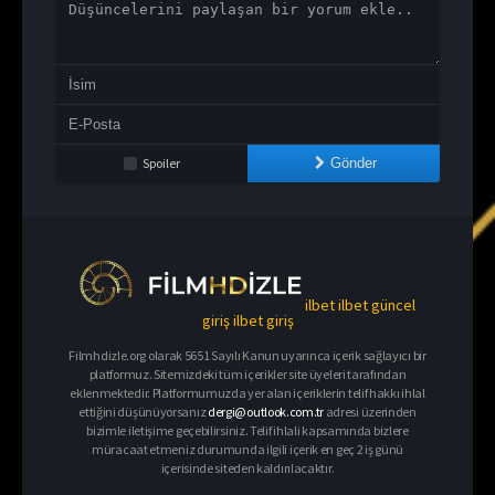
Spoiler
Gönder
ilbet
ilbet güncel
giriş
ilbet giriş
Filmhdizle.org olarak 5651 Sayılı Kanun uyarınca içerik sağlayıcı bir
platformuz. Sitemizdeki tüm içerikler site üyeleri tarafından
eklenmektedir. Platformumuzda yer alan içeriklerin telif hakkı ihlal
ettiğini düşünüyorsanız
dergi@outlook.com.tr
adresi üzerinden
bizimle iletişime geçebilirsiniz. Telif ihlali kapsamında bizlere
müracaat etmeniz durumunda ilgili içerik en geç 2 iş günü
içerisinde siteden kaldırılacaktır.