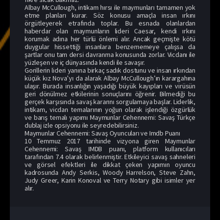
Albay McCullough, intikam hırsı ile maymunları tamamen yok
etme planları kurar. Söz konusu amaçla insan ırkını
örgütleyerek etrafında toplar. Bu esnada olanlardan
haberdar olan maymunların lideri Caesar, kendi ırkını
korumak adına her türlü önlemi alır. Ancak geçmişte kötü
duygular hissettiği insanlara benzememeye çalışsa da
şartlar onu tam dersi davranma konusunda zorlar. Vicdanı ile
yüzleşen ve iç dünyasında kendi ile savaşır.
Gorillerin lideri yanına birkaç sadık dostunu ve insan ırkından
küçük kız Nova’yı da alarak Albay McCullough’ın karargahına
ulaşır. Burada insanlığın yaşadığı büyük kayıpları ve virüsün
geri dönülmez etkilerinin sonuçlarını öğrenir. Bilmediği bu
gerçek karşısında savaş kararını sorgulamaya başlar. Liderlik,
intikam, vicdan temalarının yoğun olarak işlendiği özgürlük
ve barış temalı yapımı Maymunlar Cehennemi: Savaş Türkçe
dublaj izle opsiyonu ile seyredebilirsiniz.
Maymunlar Cehennemi: Savaş Oyuncuları ve Imdb Puanı
10 Temmuz 2017 tarihinde vizyona giren Maymunlar
Cehennemi: Savaş IMDB puanı, platform kullanıcıları
tarafından 7.4 olarak belirlenmiştir. Etkileyici savaş sahneleri
ve görsel efektleri ile dikkat çeken yapımın oyuncu
kadrosunda Andy Serkis, Woody Harrelson, Steve Zahn,
Judy Greer, Karin Konoval ve Terry Notary gibi isimler yer
alır.