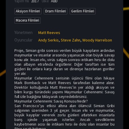
Yapım Yılı
2017
Ülke
ABD
Aksiyon Filmleri
Dram Filmleri
Gerilim Filmleri
Macera Filmleri
Yönetmen
Matt Reeves
Oyuncular
Andy Serkis
,
Steve Zahn
,
Woody Harrelson
Proje, Simian gribi sonrası verilen büyük kayıpların ardından
maymunlar ve insanlar arasında yaşanacak olan büyük savaşı
konu alır. İnsan ırkı, virüs salgını sonrası intikam hırsı ile dolu
olan albayın etrafında örgütlenir. Diğer taraftan ise tüm
güçleri ile onlara karşı duran ve direnişe hazırlanan goriller
yer alır.
Maymunlar Cehennemi serisinin üçüncü filmi olan hikaye
Mark Bomback ve Matt Reeves tarafından kaleme alınır.
Direktör koltuğunda Matt Reeves’in yer aldığı aksiyon ve
bilim kurgu türündeki yapımı Maymunlar Cehennemi: Savaş
full izle başlığına tıklayarak seyredebilirsiniz.
Maymunlar Cehennemi: Savaş Konusu Nedir?
San Francisco’yu etkisi altına alan ölümcül Simian Gribi
salgınının üzerinden 3 yıl geçer. İnsan ırkı ve maymunlar,
büyük kayıplar vererek zorlu günleri atlatırken insanlarla
barış içinde yaşamak isterler. Ancak sevdiklerini
kaybetmenin acısı ile intikam hırsı ile dolu olan insanlar bu
fikre sıcak bakmaz.