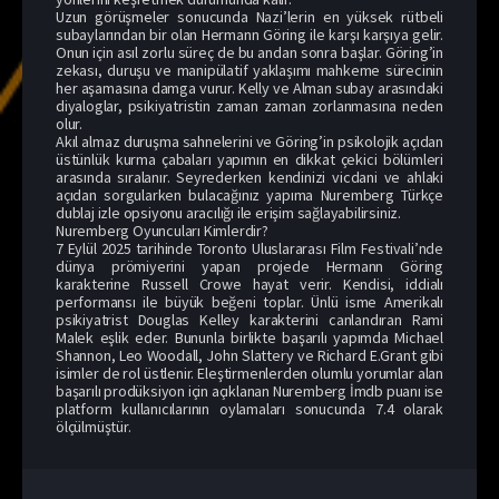
Uzun görüşmeler sonucunda Nazi’lerin en yüksek rütbeli
subaylarından bir olan Hermann Göring ile karşı karşıya gelir.
Onun için asıl zorlu süreç de bu andan sonra başlar. Göring’in
zekası, duruşu ve manipülatif yaklaşımı mahkeme sürecinin
her aşamasına damga vurur. Kelly ve Alman subay arasındaki
diyaloglar, psikiyatristin zaman zaman zorlanmasına neden
olur.
Akıl almaz duruşma sahnelerini ve Göring’in psikolojik açıdan
üstünlük kurma çabaları yapımın en dikkat çekici bölümleri
arasında sıralanır. Seyrederken kendinizi vicdani ve ahlaki
açıdan sorgularken bulacağınız yapıma Nuremberg Türkçe
dublaj izle opsiyonu aracılığı ile erişim sağlayabilirsiniz.
Nuremberg Oyuncuları Kimlerdir?
7 Eylül 2025 tarihinde Toronto Uluslararası Film Festivali’nde
dünya prömiyerini yapan projede Hermann Göring
karakterine Russell Crowe hayat verir. Kendisi, iddialı
performansı ile büyük beğeni toplar. Ünlü isme Amerikalı
psikiyatrist Douglas Kelley karakterini canlandıran Rami
Malek eşlik eder. Bununla birlikte başarılı yapımda Michael
Shannon, Leo Woodall, John Slattery ve Richard E.Grant gibi
isimler de rol üstlenir. Eleştirmenlerden olumlu yorumlar alan
başarılı prodüksiyon için açıklanan Nuremberg İmdb puanı ise
platform kullanıcılarının oylamaları sonucunda 7.4 olarak
ölçülmüştür.