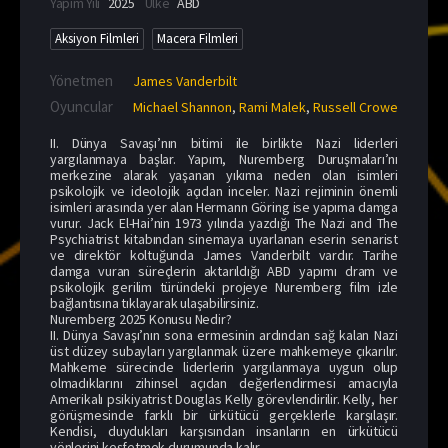
Yapım Yılı
2025
Ülke
ABD
Aksiyon Filmleri
Macera Filmleri
Yönetmen
James Vanderbilt
Oyuncular
Michael Shannon
,
Rami Malek
,
Russell Crowe
II. Dünya Savaşı’nın bitimi ile birlikte Nazi liderleri
yargılanmaya başlar. Yapım, Nuremberg Duruşmaları’nı
merkezine alarak yaşanan yıkıma neden olan isimleri
psikolojik ve ideolojik açıdan inceler. Nazi rejiminin önemli
isimleri arasında yer alan Hermann Göring ise yapıma damga
vurur. Jack El-Hai’nin 1973 yılında yazdığı The Nazi and The
Psychiatrist kitabından sinemaya uyarlanan eserin senarist
ve direktör koltuğunda James Vanderbilt vardır. Tarihe
damga vuran süreçlerin aktarıldığı ABD yapımı dram ve
psikolojik gerilim türündeki projeye Nuremberg film izle
bağlantısına tıklayarak ulaşabilirsiniz.
Nuremberg 2025 Konusu Nedir?
II. Dünya Savaşı’nın sona ermesinin ardından sağ kalan Nazi
üst düzey subayları yargılanmak üzere mahkemeye çıkarılır.
Mahkeme sürecinde liderlerin yargılanmaya uygun olup
olmadıklarını zihinsel açıdan değerlendirmesi amacıyla
Amerikalı psikiyatrist Douglas Kelly görevlendirilir. Kelly, her
görüşmesinde farklı bir ürkütücü gerçeklerle karşılaşır.
Kendisi, duydukları karşısından insanların en ürkütücü
yönlerini keşfetmek durumunda kalır.