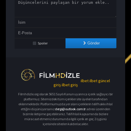
Spoiler
Gönder
ilbet
ilbet güncel
giriş
ilbet giriş
Filmhdizle.org olarak 5651 Sayılı Kanun uyarınca içerik sağlayıcı bir
platformuz. Sitemizdeki tüm içerikler site üyeleri tarafından
eklenmektedir. Platformumuzda yer alan içeriklerin telif hakkı ihlal
ettiğini düşünüyorsanız
dergi@outlook.com.tr
adresi üzerinden
bizimle iletişime geçebilirsiniz. Telif ihlali kapsamında bizlere
müracaat etmeniz durumunda ilgili içerik en geç 2 iş günü
içerisinde siteden kaldırılacaktır.