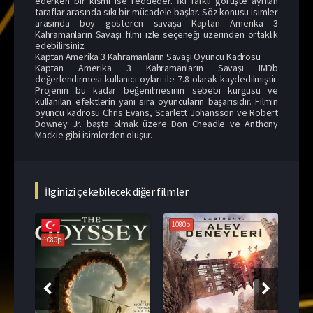
ederken bir kısmı ise reddeder. İki farklı görüşte ayrılan
taraflar arasında sıkı bir mücadele başlar. Söz konusu isimler
arasında boy gösteren savaşa Kaptan Amerika 3
Kahramanların Savaşı filmi izle seçeneği üzerinden ortaklık
edebilirsiniz.
Kaptan Amerika 3 Kahramanların Savaşı Oyuncu Kadrosu
Kaptan Amerika 3 Kahramanların Savaşı IMDb
değerlendirmesi kullanıcı oyları ile 7.8 olarak kaydedilmiştir.
Projenin bu kadar beğenilmesinin sebebi kurgusu ve
kullanılan efektlerin yanı sıra oyuncuların başarısıdır. Filmin
oyuncu kadrosu Chris Evans, Scarlett Johansson ve Robert
Downey Jr. başta olmak üzere Don Cheadle ve Anthony
Mackie gibi isimlerden oluşur.
İlginizi çekebilecek diğer filmler
1080p
1080p
108