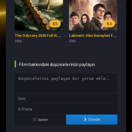
.8
8.5
6.3
Labirent: Ölümcül Kaçış Full İzle
The Odyssey 2026 Full HD İzle
Labirent: Alev Deneyleri Full İzle
7 Dog
2026
2015
2026
Film hakkındaki düşüncelerinizi paylaşın
Spoiler
Gönder