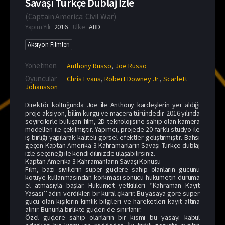
Savaşı Türkçe Dublaj İzle
(
Captain America: Civil War
)
Yapım Yılı
2016
Ülke
ABD
Aksiyon Filmleri
Yönetmen
Anthony Russo
,
Joe Russo
Oyuncular
Chris Evans
,
Robert Downey Jr.
,
Scarlett
Johansson
Direktör koltuğunda Joe ile Anthony kardeşlerin yer aldığı
proje aksiyon, bilim kurgu ve macera türündedir. 2016 yılında
seyircilerle buluşan film, 2D teknolojisine sahip olan kamera
modelleri ile çekilmiştir. Yapımcı, projede 20 farklı stüdyo ile
iş birliği yapılarak kaliteli görsel efektler geliştirmiştir. Bahsi
geçen Kaptan Amerika 3 Kahramanların Savaşı Türkçe dublaj
izle seçeneği ile kendi dilinizde ulaşabilirsiniz.
Kaptan Amerika 3 Kahramanların Savaşı Konusu
Film, bazı sivillerin süper güçlere sahip olanların gücünü
kötüye kullanmasından korkması sonucu hükümetin duruma
el atmasıyla başlar. Hükümet yetkilileri ‘’Kahraman Kayıt
Yasası’’ adını verdikleri bir kural çıkarır. Bu yasaya göre süper
gücü olan kişilerin kimlik bilgileri ve hareketleri kayıt altına
alınır. Bununla birlikte güçleri de sınırlanır.
Özel güçlere sahip olanların bir kısmı bu yasayı kabul